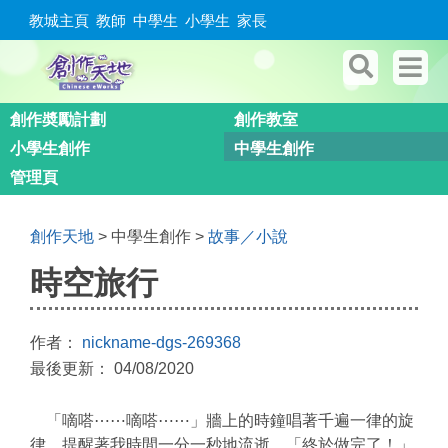
教城主頁
教師
中學生
小學生
家長
創作奬勵計劃
創作教室
小學生創作
中學生創作
管理頁
創作天地
> 中學生創作 >
故事／小說
時空旅行
作者：
nickname-dgs-269368
最後更新： 04/08/2020
「嘀嗒⋯⋯嘀嗒⋯⋯」牆上的時鐘唱著千遍一律的旋
律，提醒著我時間一分一秒地流逝。「終於做完了！」