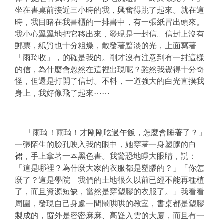
坐在書桌前接近三小時的我，興奮得跳了起來。就在這
時，我目睹在我書櫃的一排書中，有一張紙冒出頭來。
我小心翼翼地把它移出來，發現是一封信。信封上沒有
郵票，紙質也十分粗燥，散發著黯淡的光，上面寫著
「雨琦收」，的確是我的。剛才沒有注意到有一封這樣
的信，為什麼會忽然在這裡出現呢？雖然我覺得十分奇
怪，但還是打開了信封。不料，一道強大的白光直撲我
身上，我好像飛了起來⋯⋯
「雨琦！雨琦！才剛剛吃過午飯，怎麼會睡著了？」
一張陌生的臉孔映入我的眼中，她穿著一身塑膠的白
裙，手上拿著一本黑色書。我驚恐地睜大眼睛，説：
「這是哪裡？為什麼大家的衣服都是塑膠的？」「你怎
麼了？這是學院，我們的土地很久以前已經不能再種植
了，而且資源短缺，當然是穿塑膠的衣服了。」我看看
周圍，發現自己身處一間鬧哄哄的教室，書桌都是塑膠
製成的，窗外是密密麻麻、高聳入雲的大廈，而且有一