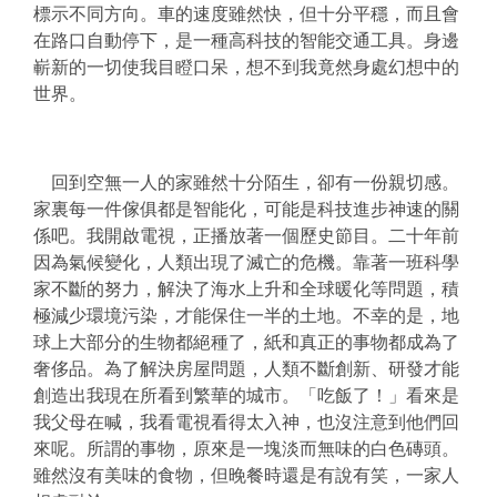
標示不同方向。車的速度雖然快，但十分平穩，而且會
在路口自動停下，是一種高科技的智能交通工具。身邊
嶄新的一切使我目瞪口呆，想不到我竟然身處幻想中的
世界。
回到空無一人的家雖然十分陌生，卻有一份親切感。
家裏每一件傢俱都是智能化，可能是科技進步神速的關
係吧。我開啟電視，正播放著一個歷史節目。二十年前
因為氣候變化，人類出現了滅亡的危機。靠著一班科學
家不斷的努力，解決了海水上升和全球暖化等問題，積
極減少環境污染，才能保住一半的土地。不幸的是，地
球上大部分的生物都絕種了，紙和真正的事物都成為了
奢侈品。為了解決房屋問題，人類不斷創新、研發才能
創造出我現在所看到繁華的城市。「吃飯了！」看來是
我父母在喊，我看電視看得太入神，也沒注意到他們回
來呢。所謂的事物，原來是一塊淡而無味的白色磚頭。
雖然沒有美味的食物，但晚餐時還是有說有笑，一家人