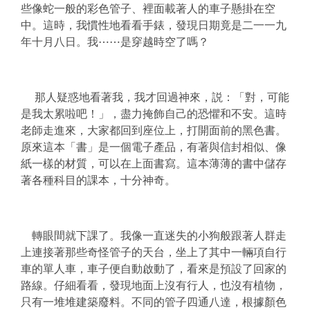
些像蛇一般的彩色管子、裡面載著人的車子懸掛在空
中。這時，我慣性地看看手錶，發現日期竟是二一一九
年十月八日。我⋯⋯是穿越時空了嗎？
那人疑惑地看著我，我才回過神來，説：「對，可能
是我太累啦吧！」，盡力掩飾自己的恐懼和不安。這時
老師走進來，大家都回到座位上，打開面前的黑色書。
原來這本「書」是一個電子產品，有著與信封相似、像
紙一樣的材質，可以在上面書寫。這本薄薄的書中儲存
著各種科目的課本，十分神奇。
轉眼間就下課了。我像一直迷失的小狗般跟著人群走
上連接著那些奇怪管子的天台，坐上了其中一輛項自行
車的單人車，車子便自動啟動了，看來是預設了回家的
路線。仔細看看，發現地面上沒有行人，也沒有植物，
只有一堆堆建築廢料。不同的管子四通八達，根據顏色