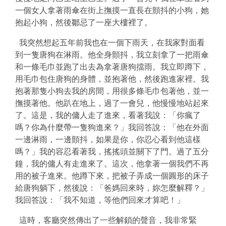
一個女人拿著雨傘在街上撫摸一直長在顫抖的小狗，她
抱起小狗，然後鄒忌了一座大樓裡了。
我突然想起五年前我也在一個下雨天，在我家對面看
到一隻唐狗在淋雨。他全身顫抖，我立刻拿了一把雨傘
和一條毛巾並跑了出去為拿著唐狗擋雨。我立即蹲下，
用毛巾包住唐狗的身體，並抱著他，然後跑進家裡。我
抱著那隻小狗去我的房間，用很多條毛巾包著他，並一
撫摸著他。他趴在地上，過了一會兒，他慢慢地站起來
了。這是，我的傭人走了進來，看著我說：「你瘋了
嗎？你為什麼帶一隻狗進來？」我回答說：「他在外面
一邊淋雨，一邊顫抖，如果是你，你忍心看到他這樣
嗎？」我的容忍看著我，搖搖頭並關下了門。過了五分
鐘，我的傭人有走進來了。這次，他拿著一個我們不再
用的被子進來。他蹲下來，把被子弄成一個圓形的床子
給唐狗躺下，然後說：「爸媽回來時，妳怎麼解釋？」
我回答說：「我不知道，等他們回來才算吧！」
這時，客廳突然傳出了一些解鎖的聲音，我非常緊