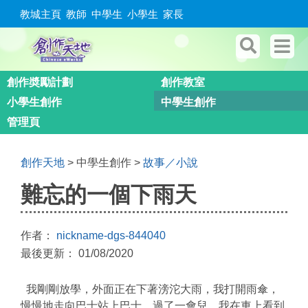
教城主頁
教師
中學生
小學生
家長
創作奬勵計劃
創作教室
小學生創作
中學生創作
管理頁
創作天地
> 中學生創作 >
故事／小說
難忘的一個下雨天
作者：
nickname-dgs-844040
最後更新： 01/08/2020
我剛剛放學，外面正在下著滂沱大雨，我打開雨傘，
慢慢地走向巴士站上巴士。過了一會兒，我在車上看到