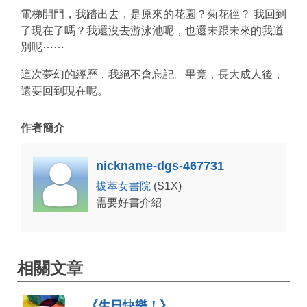
電梯開門，我踏出去，是原來的花園？菊花徑？ 我回到
了現在了嗎？我還沒去游泳池呢，也還未跟未來的我道
別呢⋯⋯
這次夢幻的經歷，我絕不會忘記。畢竟，長大成人後，
還要回到現在呢。
作者簡介
nickname-dgs-467731
拔萃女書院
(S1X)
需要好書介紹
相關文章
《生日快樂！》