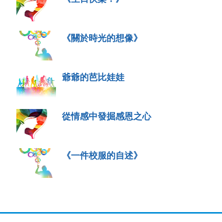
《關於時光的想像》
爺爺的芭比娃娃
從情感中發掘感恩之心
《一件校服的自述》