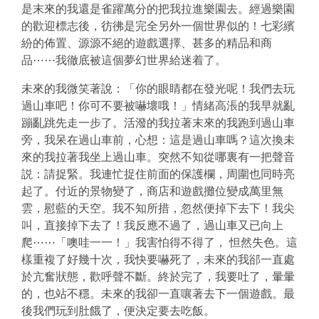
是末來的我還是雀躍萬分的把我拉進樂園去。經過樂園
的歡迎標志後，彷彿是完全另外一個世界似的！七彩繽
紛的佈置、源源不絕的遊戲選擇、甚多的精品和商
品⋯⋯我徹底被這個夢幻世界給迷着了。
未來的我微笑著說：「你的眼睛都在發光呢！我們去玩
過山車吧！你可不要被嚇壞哦！」情緒高涱的我早就亂
蹦亂跳先走一步了。活潑的我拉著末來的我跑到過山車
旁，我呆在過山車前，心想：這是過山車嗎？這次換未
來的我拉著我坐上過山車。突然不知從哪裏有一把聲音
説：請捉緊。我連忙捉住前面的保護欄，周圍也同時亮
起了。付近的景物變了，商店和遊戲攤位變成萬里無
雲，慰藍的天空。我不知所措，忽然便掉下去下！我尖
叫，直接掉下去了！我反應不過了，過山車又已向上
爬⋯⋯「噢哇一一！」我害怕得不得了， 怛然失色。這
樣重複了好幾十次，我快要嚇死了，未來的我郤一直處
於亢奮狀態，歡呼聲不斷。終於完了，我要吐了，暈暈
的，也站不穩。未來的我卻一直嚷著去下一個遊戲。最
後我們玩到肚餓了，便決定要去吃飯。