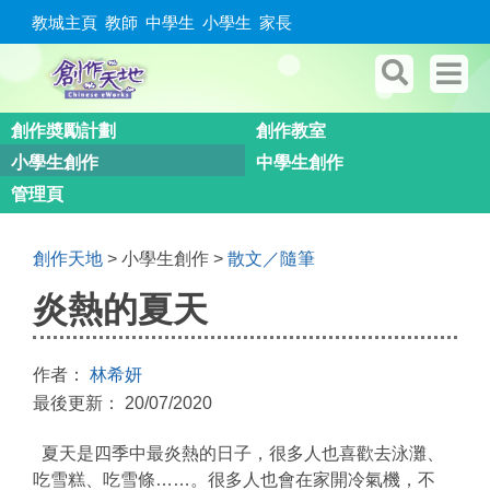
教城主頁
教師
中學生
小學生
家長
創作奬勵計劃
創作教室
小學生創作
中學生創作
管理頁
創作天地
> 小學生創作 >
散文／隨筆
炎熱的夏天
作者：
林希妍
最後更新： 20/07/2020
夏天是四季中最炎熱的日子，很多人也喜歡去泳
灘、
吃雪糕、吃雪條……。很多人也會在家開冷氣機，不