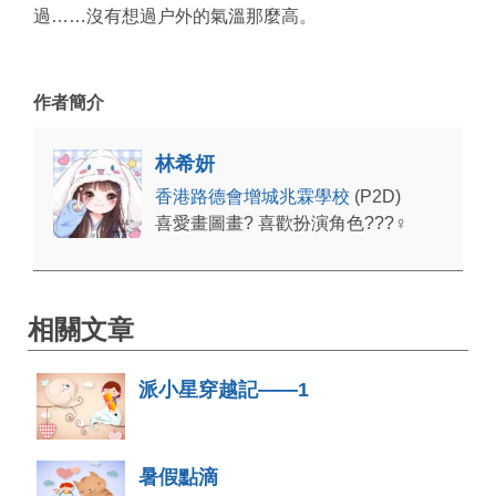
過……沒有想過户外的氣溫那麼高。
作者簡介
林希妍
香港路德會增城兆霖學校
(P2D)
喜愛畫圖畫? 喜歡扮演角色???♀
相關文章
派小星穿越記——1
暑假點滴