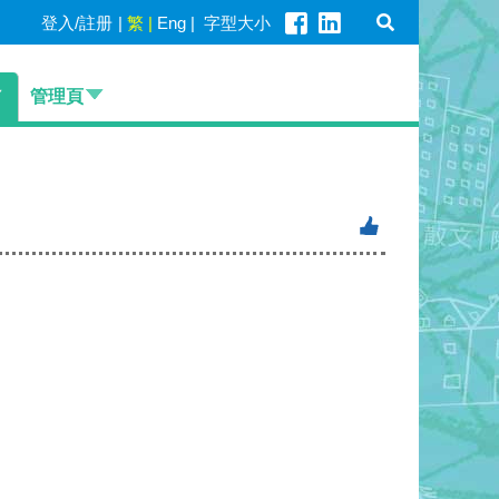
登入/註册
|
繁
|
Eng
|
字型大小
管理頁