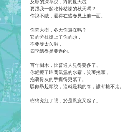
及脖的深草說，終於夏天啦，
要跟我一起吃掉枯燥的秋天嗎？
你說不餓，還得在盛春見上他一面。
你問大樹，冬天你還在嗎？
它的旁枝撫上了你的頭，
不要等太久啦，
四季總得是要過的。
百年樹木，比普通人見得要多了。
你輕擦了眸間氤氳的水霧，笑著搖頭，
抱著骨灰的手攥得更緊了。
驕傲昂起頭說，這就是我的春，誰都搶不走。
樹終究紅了眼，於是風意又起了。