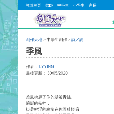
教城主頁
教師
中學生
小學生
家長
創作天地
> 中學生創作 >
詩／詞
季風
作者：
LYYING
最後更新： 30/05/2020
柔風拂起了你的髮鬢青絲。
蜿蜒的枝幹，
掛著輕浮的綠柳在你耳畔輕唱，