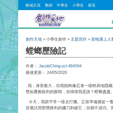
教城主頁
教師
中學生
小學生
家長
創作天地
> 小學生創作 >
主題寫作
>
當牠遇上人
螳螂歷險記
作者：
JacobChing-ycl-484594
最後更新： 24/05/2020
我，身形龐大，但我能夠像忍者一樣輕易地隱藏
雙如鷹般銳利的眼睛，你猜猜我是誰？螳螂
勇勇
今天，我跟平常一樣去打獵。正當準備捕捉一隻
並嘗試用那雙鋒利的鐮刀刺破它，但都不成功。