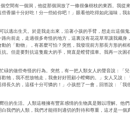
個空間有一個洞，他從那個洞放了一條很像樹枝的東西。我從來
這些香腸十分好吃！分一些給你吧！」眼看他吃得如此滋味，我
可以逃出生天。於是我走出來，沿著小孩的手臂，想走出這個鬼
一路向前走，走過很多奇怪的地方，這裏沒有花花草草讓我藏身，
會動的「動物」，有甚麼可怕？突然，我發現前方那長方形的框
反抗。但是要對抗這隻龐大的手，簡直是螳臂擋車。我再一次困
忙碌的做些奇怪的行為。突然，有一把人類女人的聲音說：「兒
喜歡牠，我不想放牠走，我會好好照顧小螳螂的。」女人又說：
活得長久的，這樣十分可憐的！」小孩想了一會，回答說：「我
嚮往的生活。人類這種擁有豐富感情的生物真是難以理解。他們
明白我們的人類，我們才能得到適切的對待和尊重，這才是一個