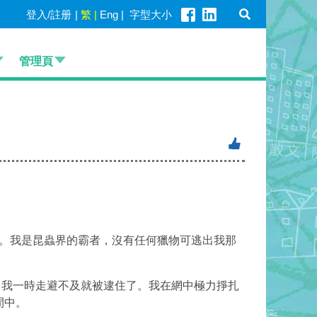
登入/註册
|
繁
|
Eng
|
字型大小
管理頁
。我是昆蟲界的霸者，沒有任何獵物可逃出我那
我一時走避不及就被逮住了。我在網中極力掙扎
間中。