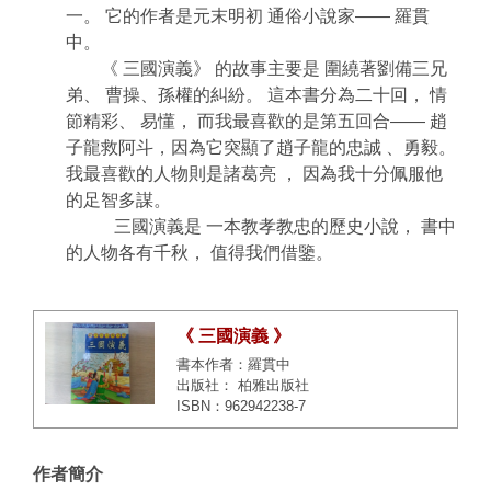
一。 它的作者是元末明初 通俗小說家―― 羅貫
中。
《 三國演義》 的故事主要是 圍繞著劉備三兄
弟、 曹操、孫權的糾紛。 這本書分為二十回， 情
節精彩、 易懂， 而我最喜歡的是第五回合―― 趙
子龍救阿斗，因為它突顯了趙子龍的忠誠 、勇毅。
我最喜歡的人物則是諸葛亮 ， 因為我十分佩服他
的足智多謀。
三國演義是 一本教孝教忠的歷史小說， 書中
的人物各有千秋， 值得我們借鑒。
《 三國演義 》
書本作者：羅貫中
出版社： 柏雅出版社
ISBN：962942238-7
作者簡介