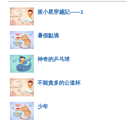
派小星穿越記——1
暑假點滴
神奇的乒乓球
不能貪多的公道杯
少年