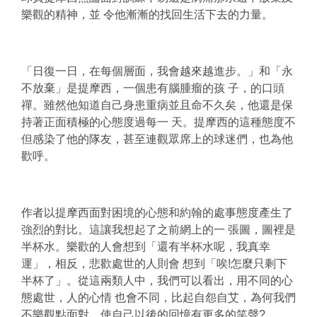
樂觀的精神，並 令他漸漸的找回生活下去的力量。
「日復一日，在每個層面，我會越來越進步。」和「永
不放棄」是提摩西，一個患有腦腫瘤的孩 子，的口頭
禪。雖然他知道自己身患重病並且命不久矣，他還是保
持著正面積極的心態度過每一 天。提摩西的這種態度不
但感染了他的隊友，甚至連觀眾席上的球迷們，也為他
歡呼。
作者以提摩西面對困境的心態和約翰的處事態度產生了
強烈的對比。這讓我想起了之前網上的一 張圖，圖裡是
半杯水。樂歡的人會想到「還有半杯水呢，我真幸
運」，相反，悲歡處世的人則會 想到「唉!怎麼只剩下
半杯了」。從這兩類人中，我們可以看出，用不同的心
態處世，人的心情 也會不同，比起自怨自艾，為何我們
不樂觀點面對，使自己以後的回憶有更多的笑聲?