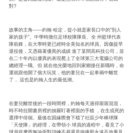
對?
故事的主角——約翰·哈定，從小就是家長口中的“別人
家的孩子”。中學時擔任足球校隊隊長、全 州籃球代表
隊前鋒，在大學時更已經時全美知名的球員。因傷提早
退役後，又憑藉著優異的成績 進了某間高科技公司，並
在二十年內以優異的表現爬上了全球第三大電腦公司的
總經理一職。但 就在他光榮地回到家鄉接任新職時，命
運就跟他開了個大玩笑，他的妻兒在一起車禍中離世
了， 這也是約翰人生的最低潮。
在妻兒離世後的一段時間裡，約翰每天過得噩噩混混，
時不時拉開書房裡的抽屜盯著裡面的手槍 ，在生或死的
選擇中徘徊。最後在因緣際會下檔了社區少年棒球隊
「天使隊」的經理，在帶領小 球員的過程中，看見了小
球員提摩西無論面對訓練不易還是病痛那永遠不放棄及