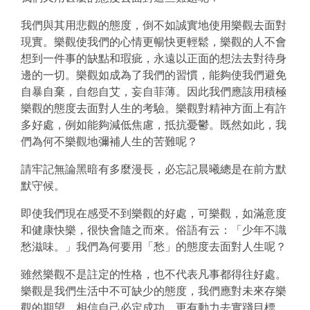
我們與其用悲觀的態度，倒不如誠實地使用樂觀去面對
現實。樂觀使我們的心情更暢快更輕鬆，樂觀的人不會
想到一件事的缺點和瑕疵，永遠以正面的想法去對待身
邊的一切。樂觀如成為了我們的習慣，能夠使我們避免
自暴自棄，自怨自艾，妄自菲薄。因此我們應該用積極
樂觀的態度去面對人生的考驗。樂觀對精神方面上有許
多好處，例如能夠減低焦
慮，抵抗憂鬱。既然如此，我
們為何不樂觀地彌補人生的苦難呢？
請牢記無論黑暗有多麼漫長，必忘記晨曦總是在前方默
默守候。
即使我們現在感受不到樂觀的好處，可樂觀，如滿意度
和健康快樂，很快會隨之而來。俗語有云：「少年不識
愁滋味。」我們為何要用「愁」的態度去面對人生呢？
雖然樂觀不是註定的性格，也不代表凡事都得往好處。
樂觀是我們生活中不可缺少的態度，我們應對未來存樂
觀的期望，相信自己必定成功，更有動力去實踐目標。