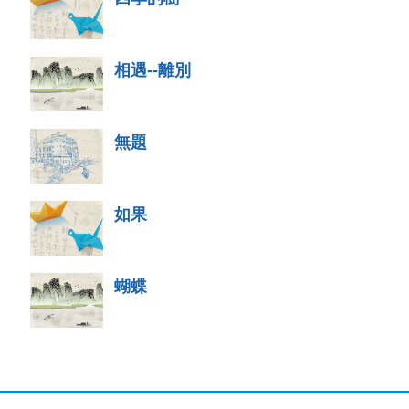
相遇--離別
無題
如果
蝴蝶