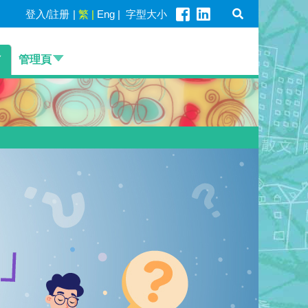
登入/註册
|
繁
|
Eng
|
字型大小
管理頁