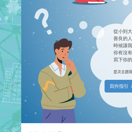
從小到
善良的
時候讓
你有沒
寫下你
是次主題
寫作指引（