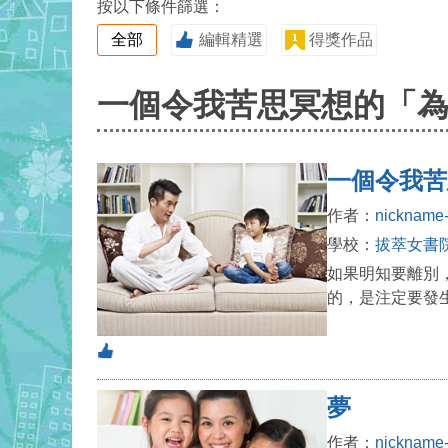
按以下條件篩選：
全部
編輯精選
得獎作品
一個令我苦思冥想的「
一個令我苦
作者：
nickname
學校：
拔萃女書
如果明知要離別
的，是注定要發生
夢
作者：
nickname