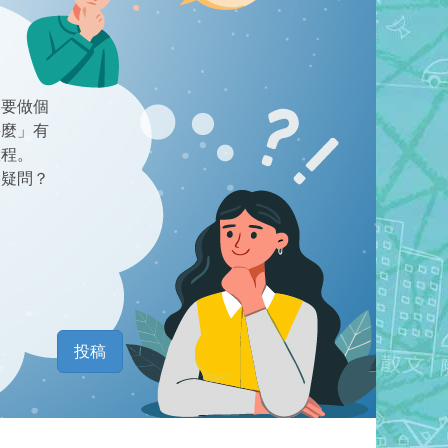
們要做個
甚麼」有
旅程。
的疑問？
投稿