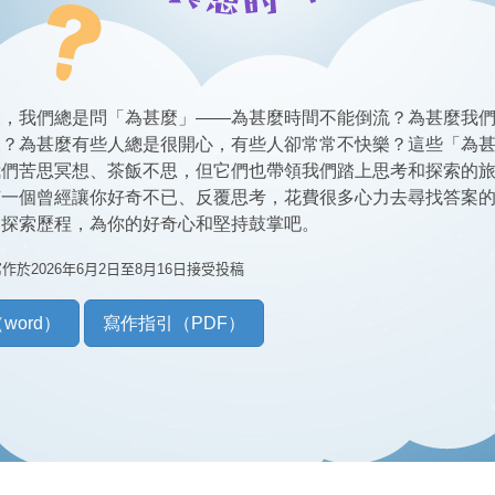
大，我們總是問「為甚麼」——為甚麼時間不能倒流？為甚麼我
人？為甚麼有些人總是很開心，有些人卻常常不快樂？這些「為
我們苦思冥想、茶飯不思，但它們也帶領我們踏上思考和探索的
有一個曾經讓你好奇不已、反覆思考，花費很多心力去尋找答案
的探索歷程，為你的好奇心和堅持鼓掌吧。
寫作於
2026
年6
月2
日至
8
月16
日接受投稿
word）
寫作指引（PDF）