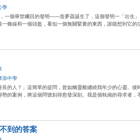
公學
，一個舉世矚目的發明——造夢器誕生了，這個發明一「出生」
着一條線和一個頭盔，看似一個無關緊要的東西，誰能想到它的功用
草
肇添中學
善良的人？」這簡單的提問，曾如幽靈般纏繞我年少的心靈。彼
得勢的案例，將這個問號刻得愈發深刻。我是個執拗的尋求者，不甘
不到的答案