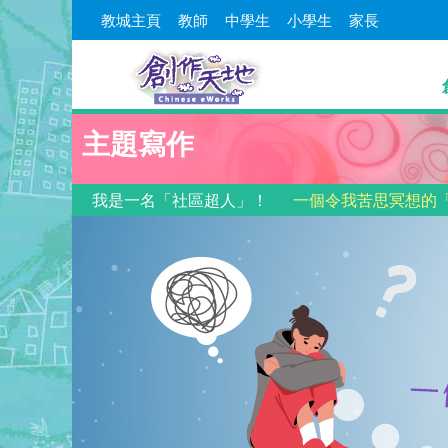
教城主頁
教師
中學生
小學生
家長
主題寫作
我是一名「社區超人」！
一個令我苦思冥想的