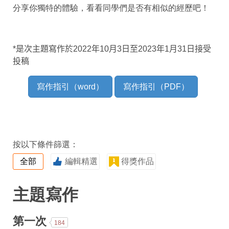
分享你獨特的體驗，看看同學們是否有相似的經歷吧！
*
是次主題寫作於
2022
年
10
月
3
日至
2023
年
1
月
31
日接受
投稿
寫作指引（word）
寫作指引（PDF）
按以下條件篩選：
全部
編輯精選
得獎作品
主題寫作
第一次
184