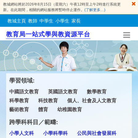
教城網站將於2026年8月15日（星期六）午夜12時至上午2時進行系統更
新。在此期間，相關的網站服務將暫時停止運作。
(了解更多…)
教城主頁
教師
中學生
小學生
家長
教育局一站式學與教資源平台
學習領域:
中國語文教育
英國語文教育
數學教育
科學教育
科技教育
個人、社會及人文教育
藝術教育
體育
幼稚園教育
跨學科科目／範疇:
小學人文科
小學科學科
公民與社會發展科