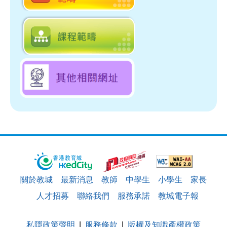
數學教育
科學教育
小學人文科
科技教育
小學科學科
個人、社會及人文教育
公民與社會發展科
藝術教育
STEAM 教育
資優教育
體育
運用資訊科技進行互動學習
價值觀教育
幼稚園教育
應用學習
全方位學習/其他學習經歷
從閱讀中學習
特殊教育需要
校本支援服務
跨學科/ 學習領域
教育多媒體
小學常識科
關於教城
最新消息
教師
中學生
小學生
家長
人才招募
聯絡我們
服務承諾
教城電子報
私隱政策聲明
服務條款
版權及知識產權政策