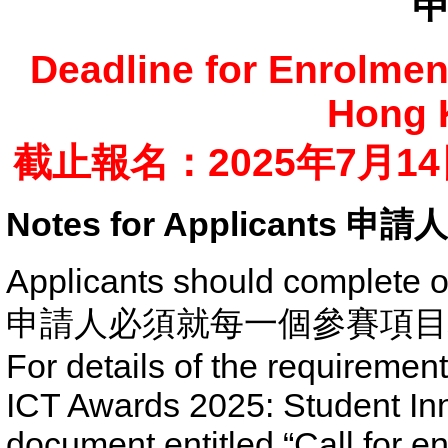
Deadline for Enrolmen
Hong 
截止報名：2025年7月1
Notes for Applicants 申
Applicants should complete on
申請人必須就每一個參賽項目
For details of the requiremen
ICT Awards 2025: Student Inn
document entitled “Call for e