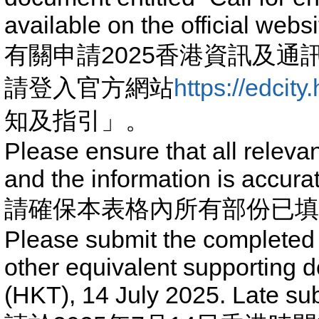
available on the official webs
有關申請2025香港資訊及
請登入官方網站
https://edcity
知及指引」。
Please ensure that all relevan
and the information is accura
請確保本表格內所有部份已填
Please submit the completed 
other equivalent supporting 
(HKT), 14 July 2025. Late sub