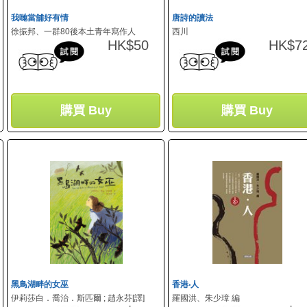
我哋當舖好有情
唐詩的讀法
徐振邦、一群80後本土青年寫作人
西川
HK$50
HK$7
購買 Buy
購買 Buy
黑鳥湖畔的女巫
香港‧人
伊莉莎白．喬治．斯匹爾 ; 趙永芬[譯]
羅國洪、朱少璋 編