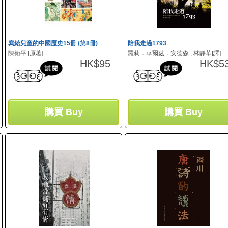
幽默小品 Humour & Entertainment
Business
文學傳記 Literature & Biography
寫給兒童的中國歷史15冊 (第8冊)
陪我走過1793
陳衛平 [原著]
羅莉．華爾茲．安德森 ; 林靜華[譯]
HK$95
HK$5
購買 Buy
購買 Buy