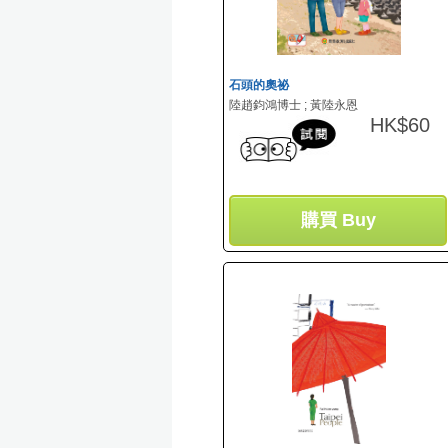
財經金融 Finance & 
其他 Others
石頭的奧祕
陸趙鈞鴻博士 ; 黃陸永恩
HK$60
購買 Buy