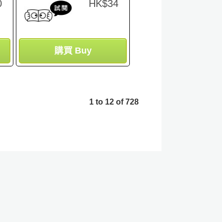
0
HK$34
購買 Buy
1 to 12 of 728