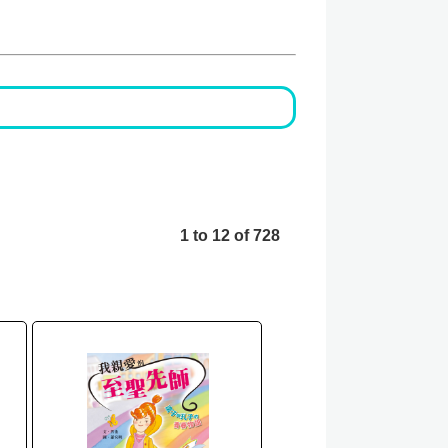
1 to 12 of 728
英國語文 English Language
學前教育 Pre-school Education
2014 - 2015
跨學科 / 學習領域 Cross KLA / Curricula
兒童圖書 Story Book
HK$200
語言學習 Language Learning
特殊教育需要 Special Education Needs
HK$200
小說散文 Fiction & Essay