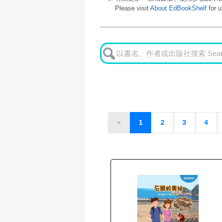
Please visit
About EdBookShelf
for u
語言 Language:
中文書 Chinese Boo
«
1
2
3
4
分類 Category:
教參讀物 Textbook an
出版年份
2018 - 2019
數理科學 Maths, Genera
Publication Year:
社會及人文 Social & 
2012 - 2013
體育及藝術 Physical E
HK$1
科普常識 Science & G
價錢 Price:
圖畫辭書 Picture Dic
HK$1
教學資源 Teaching R