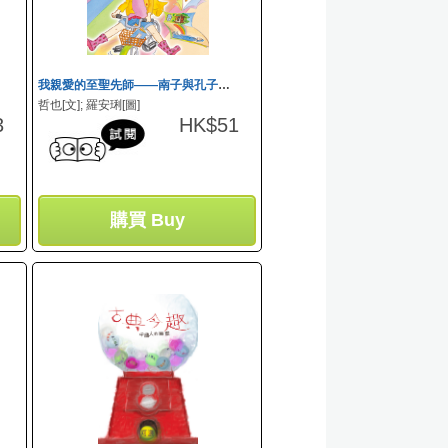
勵志讀物 Self-Help
我親愛的至聖先師——南子與孔子的青春物語
哲也[文]; 羅安琍[圖]
3
HK$51
購買 Buy