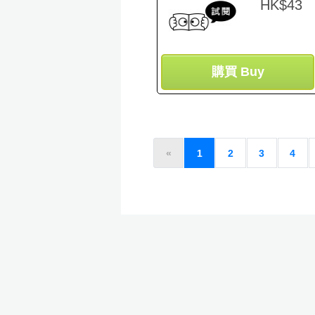
HK$43
購買 Buy
«
1
2
3
4