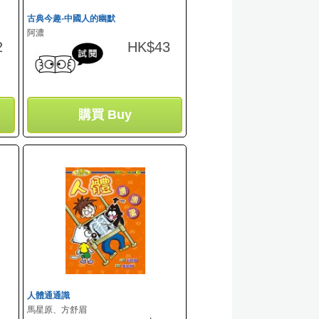
古典今趣-中國人的幽默
阿濃
2
HK$43
購買 Buy
人體通通識
馬星原、方舒眉