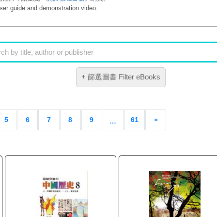
ser guide and demonstration video.
k
英文書 English Book
5
6
7
8
9
61
»
…
+
d Reference Book
中國語文 Chinese Language
資訊科技 Information Technology
2016 - 2017
l Studies & Science
Humanities
高中通識 Liberal Studies
2012年之前 Before 2012
ducation & Arts
兒童讀物 Children Book
eneral Studies
生活百科 Living & Social Life
tionary
教育 Education
HK$100
esources
流行讀物 Popular Book