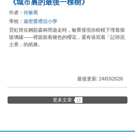
《城市裏的最後一棵樹》
作者：
何敏喬
學校：
迦密愛禮信小學
霓虹燈在鋼筋森林間遊走時，敏喬發現你樹根下埋着個
玻璃罐——裡面裝着褪色的櫻花，還有張寫着「記得泥
土香」的紙條。
最後更新: 24/03/2026
更多文章
13