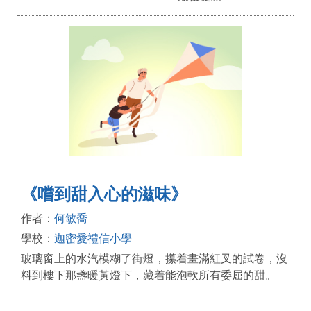
《嚐到甜入心的滋味》
作者：
何敏喬
學校：
迦密愛禮信小學
玻璃窗上的水汽模糊了街燈，攥着畫滿紅叉的試卷，沒
料到樓下那盞暖黃燈下，藏着能泡軟所有委屈的甜。