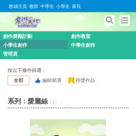
教城主頁
教師
中學生
小學生
家長
創作奬勵計劃
創作教室
小學生創作
中學生創作
管理頁
按以下條件篩選：
全部
編輯精選
得獎作品
系列：愛麗絲
1