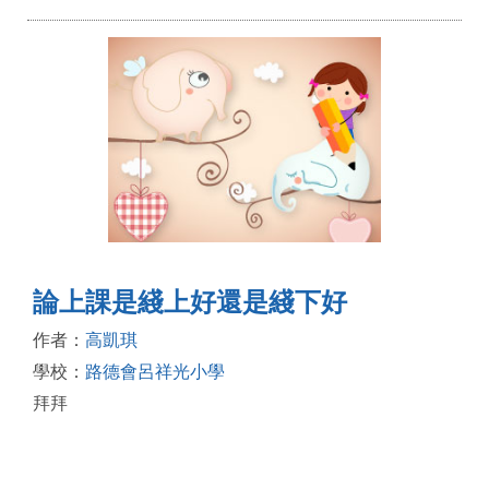
論上課是綫上好還是綫下好
作者：
高凱琪
學校：
路德會呂祥光小學
拜拜