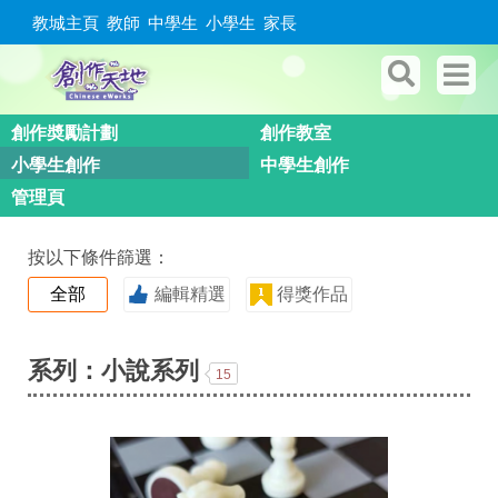
教城主頁
教師
中學生
小學生
家長
創作奬勵計劃
創作教室
小學生創作
中學生創作
管理頁
按以下條件篩選：
全部
編輯精選
得獎作品
系列：小說系列
15