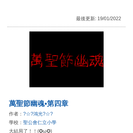
最後更新: 19/01/2022
萬聖節幽魂•第四章
作者：
?☆?鴻光?☆?
學校：
聖公會仁立小學
大結局了！！(✪ω✪)