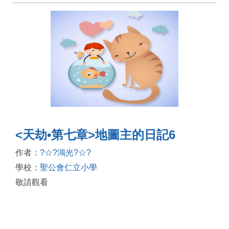
<天劫•第七章>地圖主的日記6
作者：
?☆?鴻光?☆?
學校：
聖公會仁立小學
敬請觀看