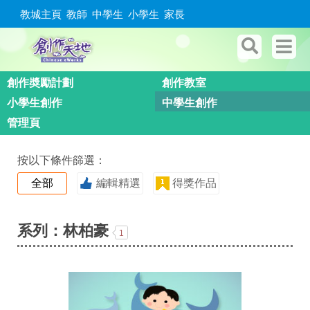
教城主頁
教師
中學生
小學生
家長
創作奬勵計劃
創作教室
小學生創作
中學生創作
管理頁
按以下條件篩選：
全部
編輯精選
得獎作品
系列：林柏豪
1