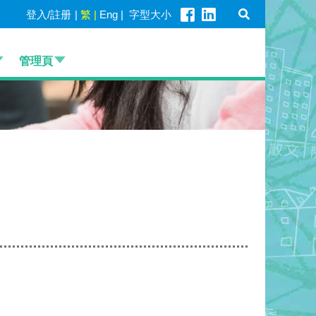
登入/註册
|
繁
|
Eng
|
字型大小
管理頁