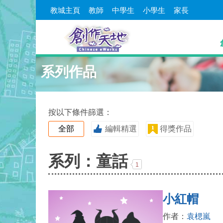
教城主頁
教師
中學生
小學生
家長
系列作品
按以下條件篩選：
全部
編輯精選
得獎作品
系列：童話
1
小紅帽
作者：
袁楒嵐