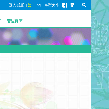
登入/註册
|
繁
|
Eng
|
字型大小
管理頁