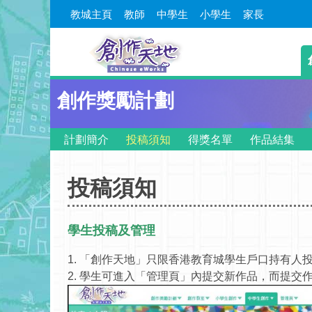
教城主頁
教師
中學生
小學生
家長
創作獎勵計劃
計劃簡介
投稿須知
得獎名單
作品結集
投稿須知
學生投稿及管理
1. 「創作天地」只限香港教育城學生戶口持有
2. 學生可進入「管理頁」內提交新作品，而提