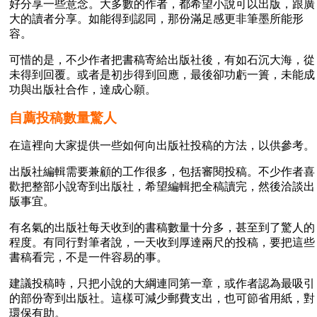
好分享一些意念。大多數的作者，都希望小說可以出版，跟廣
大的讀者分享。如能得到認同，那份滿足感更非筆墨所能形
容。
可惜的是，不少作者把書稿寄給出版社後，有如石沉大海，從
未得到回覆。或者是初步得到回應，最後卻功虧一簣，未能成
功與出版社合作，達成心願。
自薦投稿數量驚人
在這裡向大家提供一些如何向出版社投稿的方法，以供參考。
出版社編輯需要兼顧的工作很多，包括審閱投稿。不少作者喜
歡把整部小說寄到出版社，希望編輯把全稿讀完，然後洽談出
版事宜。
有名氣的出版社每天收到的書稿數量十分多，甚至到了驚人的
程度。有同行對筆者說，一天收到厚達兩尺的投稿，要把這些
書稿看完，不是一件容易的事。
建議投稿時，只把小說的大綱連同第一章，或作者認為最吸引
的部份寄到出版社。這樣可減少郵費支出，也可節省用紙，對
環保有助。