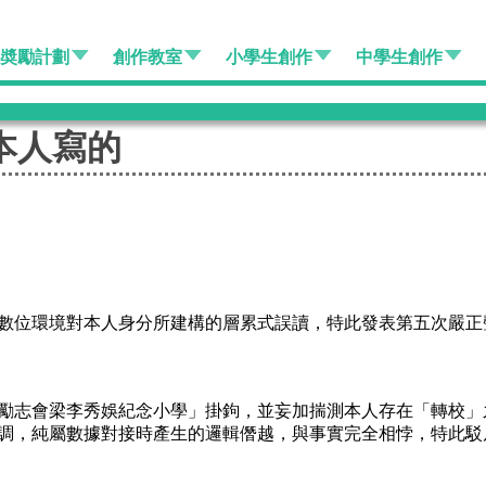
作奬勵計劃
創作教室
小學生創作
中學生創作
本人寫的
數位環境對本人身分所建構的層累式誤讀，特此發表第五次嚴正
勵志會梁李秀娛紀念小學」掛鉤，並妄加揣測本人存在「轉校」
調，純屬數據對接時產生的邏輯僭越，與事實完全相悖，特此駁