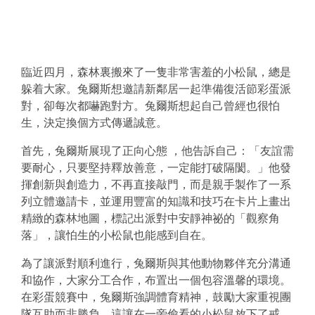
臨近四月，森林裏搬來了一隻非常害羞的小松鼠，總是
躲着大家。兔爾斯想邀請新鄰居一起準備復活節彩蛋派
對，卻每次都嚇跑對方。兔爾斯想起自己曾經也很怕
生，決定換個方式傳遞誠意。
首先，兔爾斯展現了正向心態 ，他告訴自己：「友誼需
要耐心，只要堅持釋放善意，一定能打破隔閡。」他發
揮創新與創造力，不再直接敲門，而是親手製作了一系
列立體邀請卡，並運用豐富的知識和技巧在卡片上畫出
精緻的森林地圖，標記出派對中安靜神祕的「觀察角
落」，讓怕生的小松鼠也能感到自在。
為了讓派對順利進行，兔爾斯與其他動物夥伴充分溝通
和協作，大家分工合作，布置出一個包容溫馨的環境。
在彩蛋競賽中，兔爾斯強調體育精神，鼓勵大家重視團
隊互助而非勝負，這讓在一旁偷看的小松鼠放下了戒