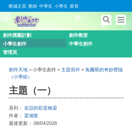
教城主頁
教師
中學生
小學生
家長
創作奬勵計劃
創作教室
小學生創作
中學生創作
管理頁
創作天地
> 小學生創作 >
主題寫作
>
兔爾斯的奇妙歷險
（小學組）
主題（一）
系列：
友誼的彩蛋橋梁
作者：
梁湘甯
最後更新： 08/04/2026