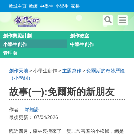
教城主頁
教師
中學生
小學生
家長
創作奬勵計劃
創作教室
小學生創作
中學生創作
管理頁
創作天地
> 小學生創作 >
主題寫作
>
兔爾斯的奇妙歷險
（小學組）
故事(一):免爾斯的新朋友
作者：
岑知諾
最後更新： 07/04/2026
臨近四月，森林裏搬來了一隻非常害羞的小松鼠，總是