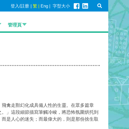
登入/註册
|
繁
|
Eng
|
字型大小
管理頁
、飛禽走獸幻化成具備人性的生靈。在眾多篇章
之
。」這段細節描寫筆觸冷峻，將恐怖氛圍烘托到
，而是人心的迷失；而最偉大的，則是那份
捨生取