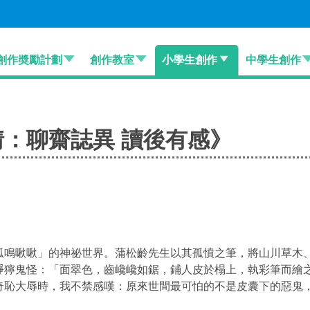
創作奬勵計劃
創作教室
小學生創作
中學生創作
：聊齋誌異 讀後有感》
狐鳴啾啾
」的神祕世界。蒲松齡先生以其孤憤之筆，將山川草木
猙獰鬼怪：「
面翠色，齒巉巉如鋸，鋪人皮於榻上，執彩筆而繪
奇恥大辱時，我不禁感嘆：原來世間最可怕的不是皮囊下的惡鬼