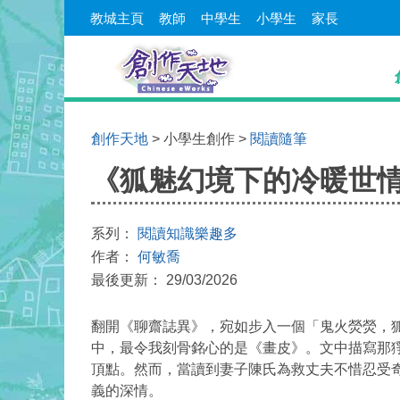
教城主頁
教師
中學生
小學生
家長
創作天地
> 小學生創作 >
閱讀隨筆
《狐魅幻境下的冷暖世情
系列：
閱讀知識樂趣多
作者：
何敏喬
最後更新： 29/03/2026
翻開《聊齋誌異》，宛如步入一個「
鬼火熒熒，
中，最令我
刻骨銘心
的是《畫皮》。文中描寫那
頂點。然而，當讀到妻子陳氏為救丈夫不惜忍受
義
的深情。