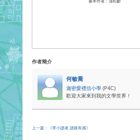
書本作者：蒲松齡
作者簡介
何敏喬
迦密愛禮信小學
(P4C)
歡迎大家來到我的文學世界！
上一篇：《寄小讀者 讀後有感》