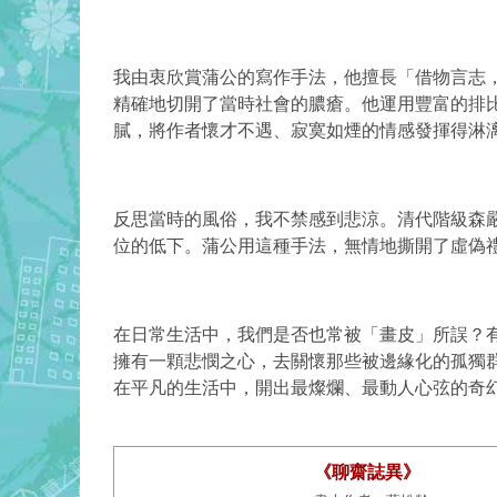
我由衷欣賞蒲公的寫作手法，他擅長「
借物言志
精確地切開了當時社會的膿瘡。他運用豐富的
排
膩，將作者懷才不遇、寂寞如煙的情感發揮得
淋
反思當時的風俗，我不禁感到悲涼。清代階級森
位的低下。蒲公用這種手法，無情地撕開了虛偽
在日常生活中，我們是否也常被「畫皮」所誤？
擁有一顆悲憫之心，去關懷那些被邊緣化的孤獨
在平凡的生活中，開出最燦爛、最
動人心弦
的奇
《聊齋誌異》