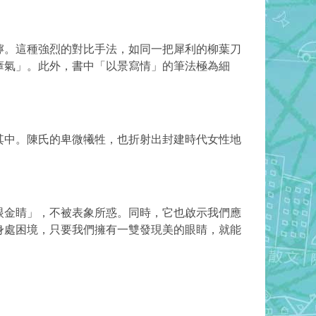
獰。這種強烈的
對比
手法，如同一把犀利的柳葉刀
瘴氣
」。此外，書中「
以景寫情
」的筆法極為細
其中
。陳氏的卑微犧牲，也折射出封建時代女性地
眼金睛」，不被表象所惑。同時，它也啟示我們應
身處困境，只要我們擁有一雙發現美的眼睛，就能