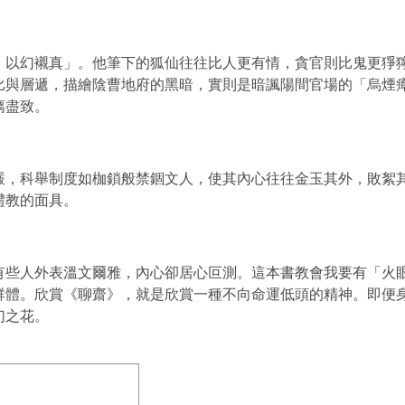
，以幻襯真
」。他筆下的狐仙往往比人更有情，貪官則比鬼更猙
比
與
層遞
，描繪陰曹地府的黑暗，實則是暗諷陽間官場的「
烏煙
漓盡致
。
嚴，科舉制度如枷鎖般禁錮文人，使其內心往往
金玉其外，敗絮
禮教的面具。
有些人外表
溫文爾雅
，內心卻
居心叵測
。這本書教會我要有「火
群體。欣賞《聊齋》，就是欣賞一種不向命運低頭的精神。即便
幻之花。