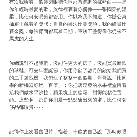
有次我醒着，假裝閉眼聽你哼那首跑調的搖籃曲——是
你年輕時最愛的歌，旋律裡裹着你偶像——張國榮的溫
柔，比任何安眠藥都管用。你以為我不知道，你辦公桌
抽屜里藏着的獎狀：哥哥的書法比賽獎項，我的繪畫比
賽金獎，每張背面都寫着日期，筆跡工整得像你從來不
馬虎的人生。
你總說對不起我們，沒能住更大的房子，沒能買最新款
的球鞋。可去年聖誕節，你用你儲了數月的錢給我們買
的二手遊戲機，我們玩了整整一個假期，哥哥說「比同
學的新機器好玩一百倍」；你把店裏發的水果禮盒留着
給我們做水果沙拉，蘋果塊上的糖霜，甜得能粘住舌
頭。這些啊，都是你用愛一點點釀出來的蜜，比任何奢
侈品都珍貴⋯⋯
記得你上次看舊照片，指着二十歲的自己說「那時候眼