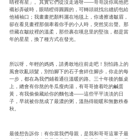
睛裡有星」。其實它們從沒走過呀——哥哥說你罵他把
襯衫弄破時，眼睛瞪得圓圓的，可轉頭就找出縫紉包給
他補袖口；我畫畫把顏料灑在地毯上，你邊擦邊皺眉，
卻在看見畫裡那個牽着你手的小人時，突然笑出聲。那
些藏在皺紋裡的溫柔，那些裹在嘆息里的堅強，都是當
年的星星，換了種方式在發光。
所以呀，年輕的媽媽，請勇敢地往前走吧！別怕路上的
風會吹亂頭髮，別怕腳下的石子會絆住腳步，你走的每
一步，都在為我們鋪着通往溫暖的路。三十年後的飯桌
上，總會有你熬的冬瓜瘦肉湯，有哥哥搶着吃的鹹蛋
黃，有我偷偷藏給你的麵包邊——這些平平淡淡的日
子，早就被你熬成了最濃的粥，溫熱得能暖和無數秩春
秋。
最後想告訴你：有你當我們母親，是我和哥哥這輩子最