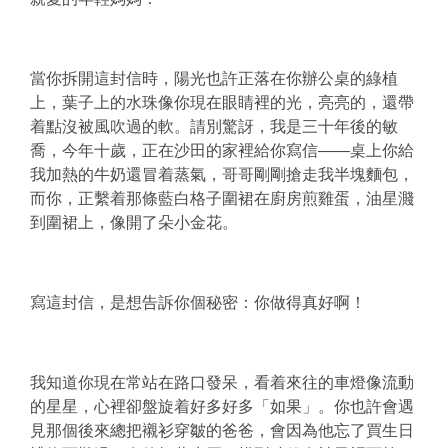
當你拆開這封信時，陽光也許正落在你辦公桌的綠植
上，葉子上的水珠像你現在眼睛裡的光，亮亮的，還帶
着點沒被風吹過的軟。請別驚訝，我是三十年後的敏
喬，今年十歲，正在沙田的家裡給你寫信——桌上你給
我加熱的牛奶還冒着蒸氣，哥哥剛剛搶走我半塊麵包，
而你，正繫着那條藍白格子圍裙在廚房煎雞蛋，油星濺
到圍裙上，像開了朵小金花。
寫這封信，是想告訴你個秘密：你做得真好啊！
我知道你現在常站在路口發呆，看着來往的車燈像流動
的星星，心裡卻盤旋着好多好多「如果」。你也許會遇
見那個後來總把襯衫穿皺的爸爸，會因為他忘了買生日