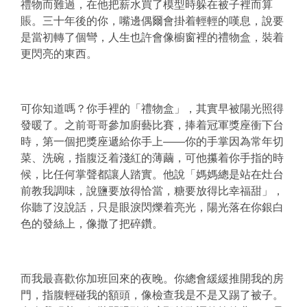
禮物而難過，在他把薪水買了模型時躲在被子裡而算
賬。三十年後的你，嘴邊偶爾會掛着輕輕的嘆息，說要
是當初轉了個彎，人生也許會像櫥窗裡的禮物盒，裝着
更閃亮的東西。
可你知道嗎？你手裡的「禮物盒」，其實早被陽光照得
發暖了。之前哥哥參加廚藝比賽，捧着冠軍獎座衝下台
時，第一個把獎座遞給你手上——你的手掌因為常年切
菜、洗碗，指腹泛着淺紅的薄繭，可他攥着你手指的時
候，比任何掌聲都讓人踏實。他說「媽媽總是站在灶台
前教我調味，說鹽要放得恰當，糖要放得比幸福甜」，
你聽了沒說話，只是眼淚閃爍着亮光，陽光落在你銀白
色的發絲上，像撒了把碎鑽。
而我最喜歡你加班回來的夜晚。你總會緩緩推開我的房
門，指腹輕碰我的額頭，像檢查我是不是又踢了被子。