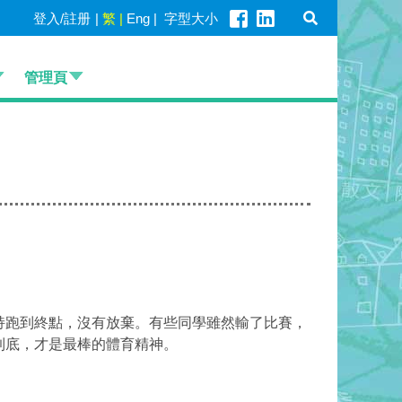
登入/註册
|
繁
|
Eng
|
字型大小
管理頁
持跑到終點，沒有放棄。有些同學雖然輸了比賽，
到底，才是最棒的體育精神。