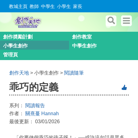
教城主頁
教師
中學生
小學生
家長
創作奬勵計劃
創作教室
小學生創作
中學生創作
管理頁
創作天地
> 小學生創作 >
閱讀隨筆
乖巧的定義
系列：
閱讀報告
作者：
關熹蔓 Hannah
最後更新： 03/01/2026
「你要做個乖巧的孩子呀！」
──
或許這句話是眾多