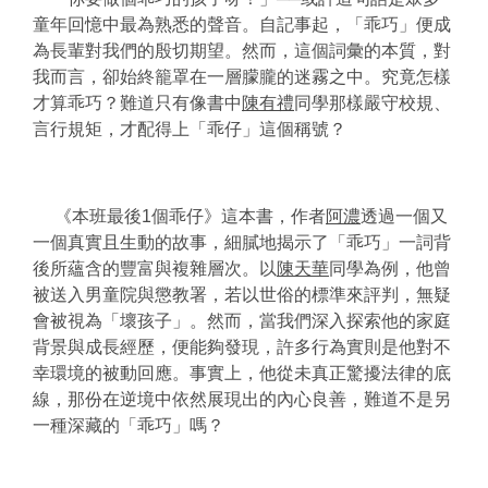
童年回憶中最為熟悉的聲音。自記事起，「乖巧」便成
為長輩對我們的殷切期望。然而，這個詞彙的本質，對
我而言，卻始終籠罩在一層朦朧的迷霧之中。究竟怎樣
才算乖巧？難道只有像書中
陳有禮
同學那樣嚴守校規、
言行規矩，才配得上「乖仔」這個稱號？
《本班最後1個乖仔》這本書，作者
阿濃
透過一個又
一個真實且生動的故事，細膩地揭示了「乖巧」一詞背
後所蘊含的豐富與複雜層次。以
陳天華
同學為例，他曾
被送入男童院與懲教署，若以世俗的標準來評判，無疑
會被視為「壞孩子」。然而，當我們深入探索他的家庭
背景與成長經歷，便能夠發現，許多行為實則是他對不
幸環境的被動回應。事實上，他從未真正驚擾法律的底
線，那份在逆境中依然展現出的內心良善，難道不是另
一種深藏的「乖巧」嗎？