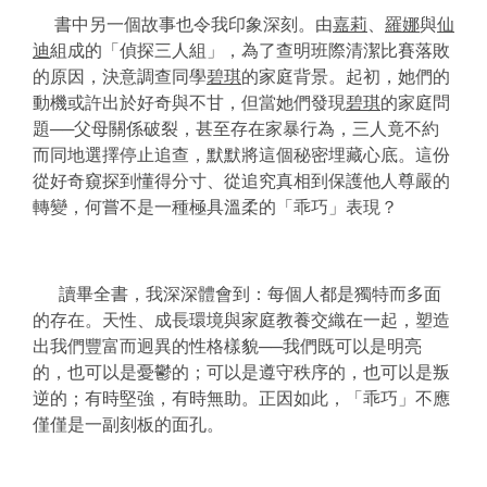
書中另一個故事也令我印象深刻。由
嘉莉
、
羅娜
與
仙
迪
組成的「偵探三人組」，為了查明班際清潔比賽落敗
的原因，決意調查同學
碧琪
的家庭背景。起初，她們的
動機或許出於好奇與不甘，但當她們發現
碧琪
的家庭問
題
──
父母關係破裂，甚至存在家暴行為，三人竟不約
而同地選擇停止追查，默默將這個秘密埋藏心底。這份
從好奇窺探到懂得分寸、從追究真相到保護他人尊嚴的
轉變，何嘗不是一種極具溫柔的「乖巧」表現？
讀畢全書，我深深體會到：每個人都是獨特而多面
的存在。天性、成長環境與家庭教養交織在一起，塑造
出我們豐富而迥異的性格樣貌
──
我們既可以是明亮
的，也可以是憂鬱的；可以是遵守秩序的，也可以是叛
逆的；有時堅強，有時無助。正因如此，「乖巧」不應
僅僅是一副刻板的面孔。