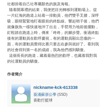
社都掛着自己社專屬顏色的旗及海報。
隨着開幕禮的結束，我便把目光轉移到運動場上。從
一片紅海的跑道上站着一排動員，他們雙手叉腰，深呼
吸，眼睛緊緊地盯着眼前的終點線。響起哨子後，他們
就像旗魚一樣快速地沖了出去，手臂用力地前後擺動，
釘鞋踏在跑道上時，傳來「咚咚」的腳步聲。衝過終點
後有的運動員在歡呼慶祝，有的運動員顯出悲傷的一
面，有的運動員覺得比賽只要志在參與就好了。看到我
的社會得到第一名的成績，我為他們感到驕傲。
這個長長的跑道，藏着最熱烈的歡呼，也藏着我對我
的社運動員的驕傲。
作者簡介
nickname-kck-613338
葵涌蘇浙公學
(S5D)
喜歡打籃球