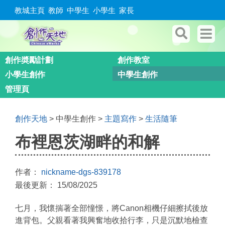
教城主頁
教師
中學生
小學生
家長
創作奬勵計劃
創作教室
小學生創作
中學生創作
管理頁
創作天地
> 中學生創作 >
主題寫作
>
生活隨筆
布裡恩茨湖畔的和解
作者：
nickname-dgs-839178
最後更新： 15/08/2025
七月，我懷揣著全部憧憬，將Canon相機仔細擦拭後放
進背包。父親看著我興奮地收拾行李，只是沉默地檢查