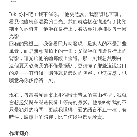
"ok ,你拍吧！我不催你。"他突然說。我驚訝地回頭，
看見他疲憊卻溫柔的目光。我們就這樣在湖邊待了比預
期更久的時間，他坐在長椅上，看我專注地捕捉每一幀
光影。
回程的飛機上，我翻看照片時發現，最動人的不是那些
風景，而是無意間拍下的一張：父親坐在湖邊長椅上的
背影，陽光給他的輪廓鍍上金邊。那一刻我忽然明白，
這個夏天教會我的不僅是攝影，更讀懂了那些沒說出口
的愛——有時候，陪伴就是最深的包容，即使疲憊，也
願意為你多停留一刻。
現在，每當看見書桌上那個瑞士帶回的雪山模型，我就
會想起父親在湖邊長椅上等待的身影。他最終給我的不
只是額外的時間，更讓我懂得：愛的語言不止一種，有
時候，疲憊中的陪伴，比任何縱容都更珍貴。
作者簡介