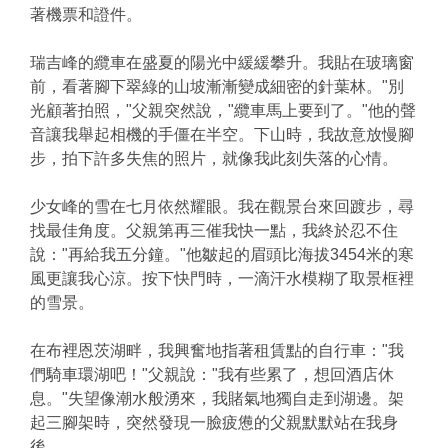
著機票和證件。
瑞吉峰的纜車在盛夏的陽光中緩緩攀升。我貼在玻璃窗
前，看著腳下翠綠的山坡漸漸變成細密的針葉林。"別
光顧著拍照，"父親突然說，"纜車馬上要到了。"他的聲
音讓我舉起相機的手僵在半空。下山時，我故意放慢腳
步，拍下許多失焦的照片，就像我此刻失落的心情。
少女峰的雪在七月依然耀眼。我在觀景台來回踱步，尋
找最佳角度。父親第再三催我快一點，我終於忍不住
說："再給我五分鐘。"他皺起的眉頭比海拔3454米的寒
風更讓我心涼。按下快門時，一滴汗水模糊了取景框裡
的雪景。
在布裡恩茨湖畔，我興奮地指著租賃點的自行車："我
們騎車環湖吧！"父親說："我有些累了，想回酒店休
息。"失望像潮水般湧來，我賭氣地獨自走到湖邊。架
起三腳架時，突然發現一臉疲憊的父親默默站在我身
後。