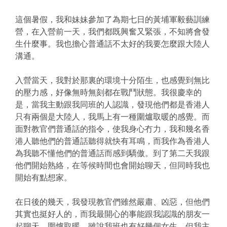
這個暑假，我和妹妹參加了為期七日的黃埔軍毅藝訓練
營，在入營前一天，我們都既興奮又緊張，不知將會發
生什麼事。我也擔心普通話不太好的我要怎麼跟大陸人
溝通。
入營當天，我對於那裏的環境十分陌生，也感覺到無比
的壓力感，好像無時無刻都在戰鬥狀態。我很慶幸的
是，當我主動跟我同班的人認識，發現他們都是香港人
只有兩個是大陸人，我馬上有一種圍爐取暖的感覺。而
面對教官們普通話的指令，使我身心冇力，我和幾名香
港人聽他們的普通話聽得就快有耳鳴，而我作為香港人
為我聽不懂他們的普通話而感到驕傲。到了第二天我跟
他們開始熟絡，在等候時間也會開始聊天，但同時我也
開始有點想家。
在日後的幾天，我發現教官們雖然嚴肅、凶惡，但他們
其實也挺好人的，而我最開心的事能跟我認識的朋友一
起聊天，圍爐取暖。雖說我班也有好幾個女生，但我主