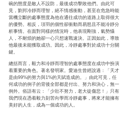
碗的態度是敵人不設防，最後成功擊敗他們。由此可
見，劉邦冷靜而理智，絕不情感衝動，甚至在危急時能
當機立斷的處事態度為他在通往成功的道路上取得很大
的優勢。相反，項羽的個性卻衝動而易怒且不能冷靜分
析事情。在面對同樣的情況時，他表現剛強，氣勢懾
人，不耐煩的她卻一心只想速戰速決。正因如此，導致
他最後未能獲取成功。因此，冷靜處事對於成功十分關
鍵。
總括而言，毅力和冷靜而理智的處事態度在成功中扮演
着重要的角色。著名發明家。愛迪生曾經說過：「天才
是由99%的努力與1%的天賦造成的。」由此可見，任
何成功的例子的背後全部都是付出、努力和決心，無一
例外。俗語有云：「少壯不努力，老大徒傷悲！」只有
我們現在憑着毅力刻苦向學而冷靜處事，將來才能擁有
美好的人生，成為一個成功的人。