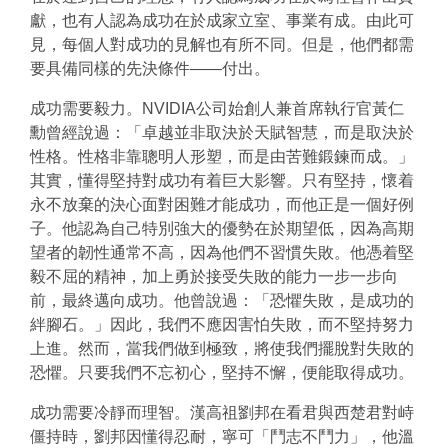
獻，也有人認為成功在於成家立室、事業有成。由此可
見，每個人對成功的見解也有所不同。但是，他們都需
要具備同樣的先決條件——付出。
成功需要毅力。NVIDIA公司始創人兼首席執行官黃仁
勳曾經說過：「卓越並非取決於天賦智慧，而是取決於
性格。性格非靠聰明人形塑，而是由苦難鍛鍊而成。」
其實，懂得堅持對成功有着巨大影響。只有堅持，懷着
永不放棄的決心面對困難才能成功，而他正是一個好例
子。他認為自己特別強大的優勢在於期望低，因為高期
望者的韌性通常不高，因為他們不習慣失敗。他憑着堅
毅不屈的精神，加上勇於接受失敗的能力一步一步向
前，最終邁向成功。他曾說過：「恐懼失敗，是成功的
絆腳石。」因此，我們不應因害怕失敗，而不堅持努力
上進。然而，當我們做到極致，將使我們擺脫對失敗的
恐懼。只要我們不忘初心，堅持不懈，便能取得成功。
成功需要冷靜而理智。漢高祖劉邦在看君與西楚君對峙
僵持時，劉邦因懂得忍耐，寧可「鬥志不鬥力」，他溫