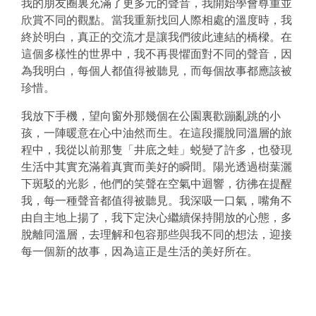
我的朋友圈裏充滿了更多元的聲音，我開始學會尊重並
欣賞不同的觀點。當我重新找回人際相處的溫度時，我
終於明白，真正的交流才是讓我們彼此連結的橋樑。在
這個多樣性的世界中，我不再畏懼面對不同的聲音，因
為我明白，每個人都值得被聽見，而每個故事都應該被
珍惜。
我放下手機，望向窗外那幾個在公園裏歡蹦亂跳的小
孩，一陣暖意在心中油然而生。在這段擺脫同溫層的旅
程中，我從以前那隻「井底之蛙」蜕變了許多，也發現
生活中其實充滿着真實而美好的瞬間。陽光透過樹葉灑
下斑駁的光影，他們的笑聲在空氣中迴響，彷彿在提醒
我，每一種聲音都值得被聽見。我深吸一口氣，嘴角不
由自主地上揚了，我下定決心繼續保持開放的心態，多
脫離同溫層，去理解和包容那些與我不同的想法，迎接
每一個新的故事，因為這正是生活的美好所在。