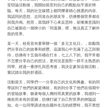
堂辯論活動後，我開始留意到自己的觀點似乎過於狹
隘。每天，我的社交媒體上都閃爍著精心挑選的內容、
我認同的思想、志同道合的朋友等，彷彿整個世界都在
與我共鳴。然而，當我靜下心來反思時，卻漸漸意識到
自己被困在一個狹小的「同溫層」裡，無法真正了解外
面的世界。
某一天，校長宣布要舉辦一個「多元文化日」，鼓勵我
們分享自己的故事和經歷。這讓我心中充滿了忐忑與期
待，彷彿有十五個吊桶在打水，七上八下的。我平常都
不怎麼分享自己的想法，更何況是面對一群不太熟悉的
同學。經過一番掙扎與思考後，我決定參加這個活動，
嘗試踏出我的舒適區。
活動當天，同學們一一分享自己的文化和興趣。有的同
學談到了他們的家庭傳統，有的則分享了他們在假期中
的冒險故事。聽著每個人獨特而真實的故事，我感到一
種前所未有的震撼，彷彿打破了自己對世界的狹隘認
知。在一位同學講述他在國外生活的經歷時，我不禁想