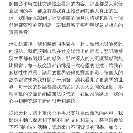
起自己平時在社交媒體上看到的內容。那些都是大家普
遍認同的事，卻沒有讓我真正體會到其他人真正的生
活。我開始意識到，社交媒體的演算法將我包圍在一個
舒適卻狹窄的空間裏，讓我忽略了那些與我意見相左的
寶貴聲音。
活動結束後，我和幾個同學聚在一起，熱烈地討論彼此
的想法。我們談到自己在社交媒體上的經歷，驚訝地發
現大家都有過類似的感受。那次深入的交流讓我感到無
比興奮，每一段交流都彷彿是一次心靈的碰撞，讓我在
多樣性中成長，讓我的世界變得更豐富多彩；每個人的
故事都彷彿為我打開了一扇窗，讓我看見了更廣闊的世
界；每一次的對話都讓我感受到人與人之間的溫度，那
種真摯的交流是網絡無法取代的。在回家的路上，我的
心中頓時充滿了新的思考和感悟。
從那天起，我下定決心不再只關注自己熟悉的內容。我
開始主動去探索和了解不同的文化和意見，甚至還參加
了不同的課外活動，認識來自不同背景的同學。如今，