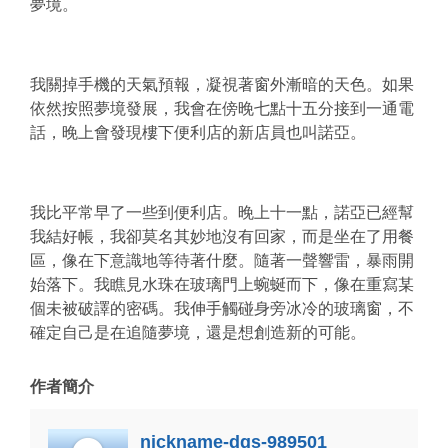
夢境。
我關掉手機的天氣預報，凝視著窗外漸暗的天色。如果
依然按照夢境發展，我會在傍晚七點十五分接到一通電
話，晚上會發現樓下便利店的新店員也叫諾亞。
我比平常早了一些到便利店。晚上十一點，諾亞已經幫
我結好帳，我卻莫名其妙地沒有回家，而是坐在了用餐
區，像在下意識地等待著什麼。隨著一聲響雷，暴雨開
始落下。我瞧見水珠在玻璃門上蜿蜒而下，像在重寫某
個未被破譯的密碼。我伸手觸碰身旁冰冷的玻璃窗，不
確定自己是在追隨夢境，還是想創造新的可能。
作者簡介
nickname-dgs-989501