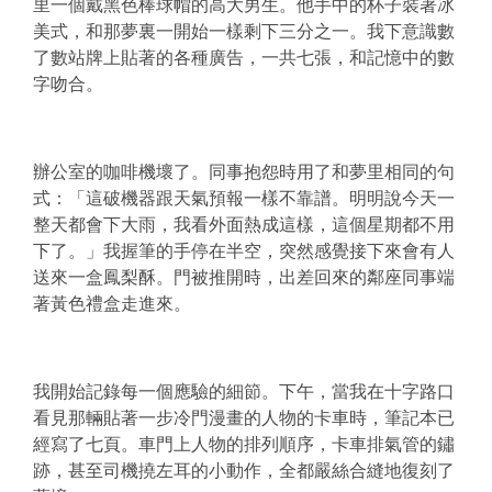
里一個戴黑色棒球帽的高大男生。他手中的杯子裝著冰
美式，和那夢裏一開始一樣剩下三分之一。我下意識數
了數站牌上貼著的各種廣告，一共七張，和記憶中的數
字吻合。
辦公室的咖啡機壞了。同事抱怨時用了和夢里相同的句
式：「這破機器跟天氣預報一樣不靠譜。明明說今天一
整天都會下大雨，我看外面熱成這樣，這個星期都不用
下了。」我握筆的手停在半空，突然感覺接下來會有人
送來一盒鳳梨酥。門被推開時，出差回來的鄰座同事端
著黃色禮盒走進來。
我開始記錄每一個應驗的細節。下午，當我在十字路口
看見那輛貼著一步冷門漫畫的人物的卡車時，筆記本已
經寫了七頁。車門上人物的排列順序，卡車排氣管的鏽
跡，甚至司機撓左耳的小動作，全都嚴絲合縫地復刻了