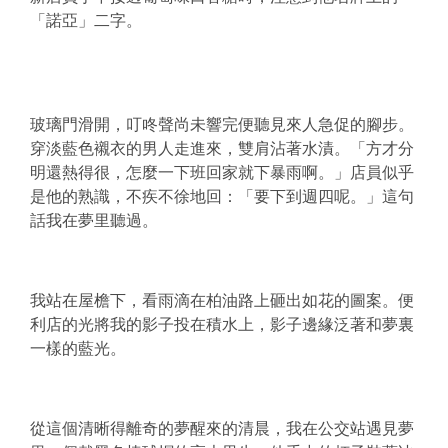
「諾亞」二字。
玻璃門滑開，叮咚聲尚未響完便聽見來人急促的腳步。
穿淡藍色襯衣的男人走進來，雙肩沾著水漬。「方才分
明還熱得很，怎麼一下班回家就下暴雨啊。」店員似乎
是他的熟識，不疾不徐地回：「要下到週四呢。」這句
話我在夢里聽過。
我站在屋檐下，看雨滴在柏油路上砸出如花的圖案。便
利店的光將我的影子投在積水上，影子邊緣泛著和夢裏
一樣的藍光。
從這個清晰得離奇的夢醒來的清晨，我在公交站遇見夢