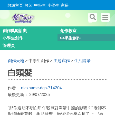
教城主頁
教師
中學生
小學生
家長
創作奬勵計劃
創作教室
小學生創作
中學生創作
管理頁
創作天地
> 中學生創作 >
主題寫作
>
生活隨筆
白頭髮
作者：
nickname-dgs-714204
最後更新： 29/07/2025
"那你還明不明白甲午戰爭對滿清中國的影響？“ 老師不
耐煩地看著我，抱起雙臂，懶洋洋地坐在椅子上。“有