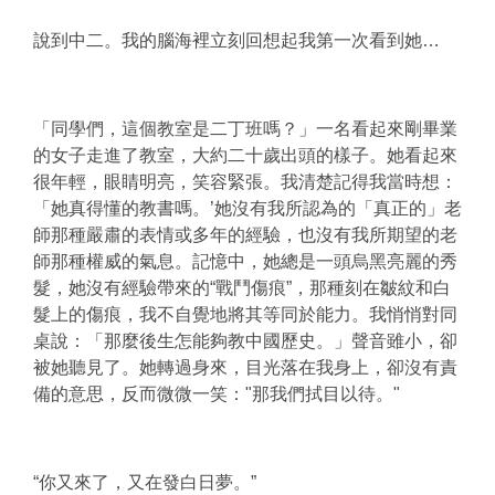
說到中二。我的腦海裡立刻回想起我第一次看到她…
「同學們，這個教室是二丁班嗎？」一名看起來剛畢業
的女子走進了教室，大約二十歲出頭的樣子。她看起來
很年輕，眼睛明亮，笑容緊張。我清楚記得我當時想：
「她真得懂的教書嗎。’她沒有我所認為的「真正的」老
師那種嚴肅的表情或多年的經驗，也沒有我所期望的老
師那種權威的氣息。記憶中，她總是一頭烏黑亮麗的秀
髮，她沒有經驗帶來的“戰鬥傷痕”，那種刻在皺紋和白
髮上的傷痕，我不自覺地將其等同於能力。我悄悄對同
桌說：「那麼後生怎能夠教中國歷史。」聲音雖小，卻
被她聽見了。她轉過身來，目光落在我身上，卻沒有責
備的意思，反而微微一笑："那我們拭目以待。"
“你又來了，又在發白日夢。”