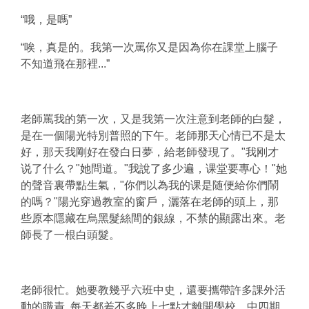
“哦，是嗎”
“唉，真是的。我第一次罵你又是因為你在課堂上腦子
不知道飛在那裡...”
老師罵我的第一次，又是我第一次注意到老師的白髮，
是在一個陽光特別普照的下午。老師那天心情已不是太
好，那天我剛好在發白日夢，給老師發現了。"我刚才
说了什么？"她問道。"我說了多少遍，课堂要專心！"她
的聲音裏帶點生氣，"你們以為我的课是随便給你們鬧
的嗎？"陽光穿過教室的窗戶，灑落在老師的頭上，那
些原本隱藏在烏黑髮絲間的銀線，不禁的顯露出來。老
師長了一根白頭髮。
老師很忙。她要教幾乎六班中史，還要攜帶許多課外活
動的職責, 每天都差不多晚上七點才離開學校。中四期