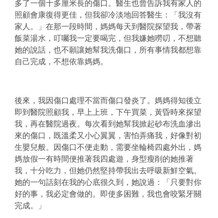
多了一個十多厘米長的傷口。醫生也曾告訴我有家人的
照顧會康復得更佳，但我卻冷淡地回答醫生：「我沒有
家人。」在那一段時間，媽媽每天到醫院探望我，帶著
飯菜湯水，叮囑我一定要喝完，但我嫌她嘮叨，不想聽
她的說話，也不願讓她幫我洗傷口，所有事情我都想靠
自己完成，不想依靠媽媽。
後來，我因傷口處理不當而傷口發炎了。媽媽得知後立
即到醫院照顧我，早上上班，下午買菜，黃昏時來探望
我，再在醫院過夜。每次看到她幫我掀起砂布洗血滲出
來的傷口，既溫柔又小心翼翼，害怕弄痛我，好像對初
生嬰兒般。因傷口不便走動，需要坐輪椅四處外出，媽
媽放假一有時間便推著我四處遊，身型瘦削的她推著
我，十分吃力，但她仍然堅持帶我出去呼吸新鮮空氣。
她的一句話刻在我的心底很久到，她說過：「只要對你
好的事，我必定會做的。即使多困難，我也會咬緊牙關
完成。」