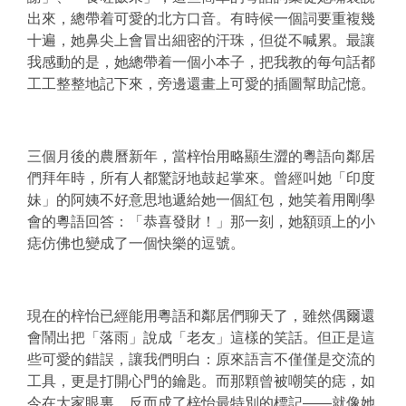
出來，總帶着可愛的北方口音。有時候一個詞要重複幾
十遍，她鼻尖上會冒出細密的汗珠，但從不喊累。最讓
我感動的是，她總帶着一個小本子，把我教的每句話都
工工整整地記下來，旁邊還畫上可愛的插圖幫助記憶。
三個月後的農曆新年，當梓怡用略顯生澀的粵語向鄰居
們拜年時，所有人都驚訝地鼓起掌來。曾經叫她「印度
妹」的阿姨不好意思地遞給她一個紅包，她笑着用剛學
會的粵語回答：「恭喜發財！」那一刻，她額頭上的小
痣仿佛也變成了一個快樂的逗號。
現在的梓怡已經能用粵語和鄰居們聊天了，雖然偶爾還
會鬧出把「落雨」說成「老友」這樣的笑話。但正是這
些可愛的錯誤，讓我們明白：原來語言不僅僅是交流的
工具，更是打開心門的鑰匙。而那顆曾被嘲笑的痣，如
今在大家眼裏，反而成了梓怡最特別的標記——就像她