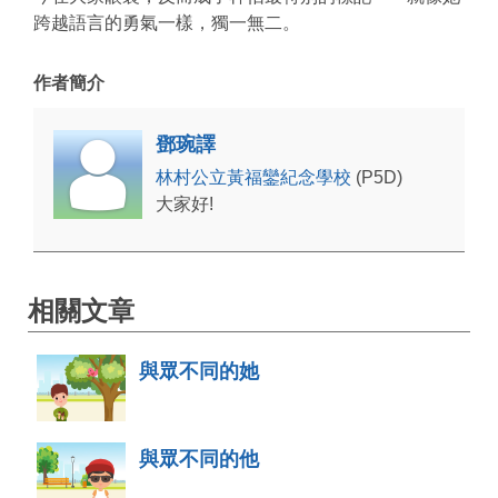
跨越語言的勇氣一樣，獨一無二。
作者簡介
鄧琬譯
林村公立黃福鑾紀念學校
(P5D)
大家好!
相關文章
與眾不同的她
與眾不同的他