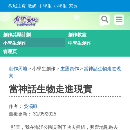
教城主頁
教師
中學生
小學生
家長
創作奬勵計劃
創作教室
小學生創作
中學生創作
管理頁
創作天地
> 小學生創作 >
主題寫作
>
當神話生物走進現
實
當神話生物走進現實
作者：
吳滈唯
最後更新： 31/05/2025
那天，我在海洋公園見到了功夫熊貓，興奮地跑過去