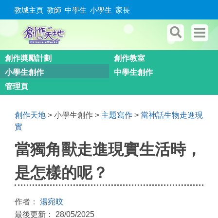
教城主頁
教師
中學生
小學生
家長
創作奬勵計劃
創作教室
小學生創作
中學生創作
管理頁
創作天地
> 小學生創作 >
主題寫作
>
當神話生物走進現
實
當獨角獸走進現實生活時，
是怎樣的呢？
作者：
湯宛旼
最後更新： 28/05/2025