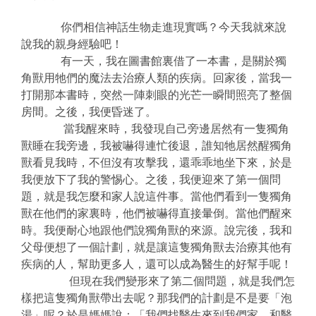
你們相信神話生物走進現實嗎？今天我就來說
說我的親身經驗吧！
有一天，我在圖書館裏借了一本書，是關於獨
角獸用牠們的魔法去治療人類的疾病。回家後，當我一
打開那本書時，突然一陣刺眼的光芒一瞬間照亮了整個
房間。之後，我便昏迷了。
當我醒來時，我發現自己旁邊居然有一隻獨角
獸睡在我旁邊，我被嚇得連忙後退，誰知牠居然醒獨角
獸看見我時，不但沒有攻擊我，還乖乖地坐下來，於是
我便放下了我的警惕心。之後，我便迎來了第一個問
題，就是我怎麼和家人說這件事。當他們看到一隻獨角
獸在他們的家裏時，他們被嚇得直接暈倒。當他們醒來
時。我便耐心地跟他們說獨角獸的來源。說完後，我和
父母便想了一個計劃，就是讓這隻獨角獸去治療其他有
疾病的人，幫助更多人，還可以成為醫生的好幫手呢！
但現在我們變形來了第二個問題，就是我們怎
樣把這隻獨角獸帶出去呢？那我們的計劃是不是要「泡
湯」呢？於是媽媽說：「我們找醫生來到我們家，和醫