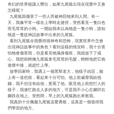
奇幻的世界能讓人嚮往，如果九尾狐出現在現實中又會
怎樣呢？
九尾狐因傷害了一些人而被神罰牠來到人間。有一
天，我像平常一樣在上學時走捷徑，突然看見一隻白色
而毛茸茸的小狗。一開始我本以為牠是一隻小狗，誰知
牠是一隻從神話故事中出來的九尾狐。
看到九尾狐令我覺得很神奇和恐怖，現實世界中怎會
出現神話故事中的角色？看到這樣的情況時，我十分害
怕牠會傷害我，但是看見牠滿身傷痕，我就放下了戒
心。我想前輕撫九尾狐拿毛茸茸的毛髮，輕輕地把它抱
進懷中後，就趕忙上學。
放學回家時，我遇上一個黑幫老大，他樣子凶惡，臉
上有一道疤痕，看起來十分可怕。他上前威脅我給他
錢，我不但沒有給他，更罵了他。眼見他上前想打人的
樣子，我連忙跑去人多的地方，可是我不小心左腳跘右
腳跌在地上。突然間，早上的九尾狐跑出來救我。
我真的十分佩服九尾狐這麼勇敢，這真是一個值得我
們學習的地方。