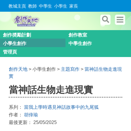
教城主頁
教師
中學生
小學生
家長
創作奬勵計劃
創作教室
小學生創作
中學生創作
管理頁
創作天地
> 小學生創作 >
主題寫作
>
當神話生物走進現
實
當神話生物走進現實
系列：
當我上學時遇見神話故事中的九尾狐
作者：
胡倖瑜
最後更新： 25/05/2025