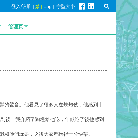
登入/註册
|
繁
|
Eng
|
字型大小
管理頁
響的聲音。他看見了很多人在燒炮仗，他感到十
到後，我介紹了狗糧給他吃，年獸吃了後他感到
識和他們玩耍，之後大家都玩得十分快樂。