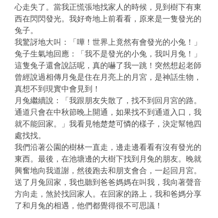
心走失了。當我正慌張地找家人的時候，見到樹下有東
西在閃閃發光。我好奇地上前看看，原來是一隻發光的
兔子。
我驚訝地大叫：「嘩！世界上竟然有會發光的小兔！」
兔子生氣地回應：「我不是發光的小兔，我叫月兔！」
這隻兔子還會說話呢，真的嚇了我一跳！突然想起老師
曾經說過相傳月兔是住在月亮上的月宮，是神話生物，
真想不到現實中會見到！
月兔繼續說：「我跟朋友失散了，找不到回月宮的路。
通道只會在中秋節晚上開通，如果找不到通道入口，我
就不能回家。」我看見牠楚楚可憐的樣子，決定幫牠四
處找找。
我們沿著公園的樹林一直走，邊走邊看看有沒有發光的
東西。最後，在池塘邊的大樹下找到月兔的朋友。晚就
興奮地向我道謝，然後跑去和朋支會合，一起回月宮。
送了月兔回家，我也聽到爸爸媽媽在叫我，我向著聲音
方向走，煞於找回家人。在回家的路上，我和爸媽分享
了和月兔的相遇，他們都覺得很不可思議！