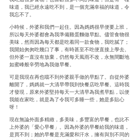
味道，我已經永遠吃不到，是一個充滿幸福的味道，令
我忘不了。
小時候，外婆和我們一起住。因為媽媽很早便要上班，
所以每天外婆都會為我準備雞蛋麵做早點。儘管食物很
美味，然而因為每天都是吃着同一款食物，我吃膩了；
我開始匆匆吃幾口了事，有時甚至不吃便直接上學去。
但外婆一直沒有放棄，仍然每天風雨不改，永無間斷地
如蜜峰般辛勞地為我做早餐。
可是我現在再也噹不到外婆親手做的早點了。自從外婆
離開了，媽媽就一大清早帶我到快餐店吃早餐。這時我
才發現，原來外婆堅持每天一大清早為我煮早點，以便
我能在家吃，就是為了令我可多睡一些，她是多貼心
呀！
現在無論外面多精緻，多美味，多豐富的早餐，也比不
上外婆的「愛心早餐」。因為外婆的早餐給我的味道，
是買不到；她的早餐是充滿愛和汗水，擁有與別不同的