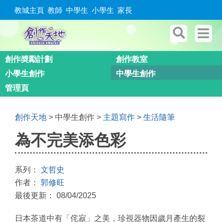
教城主頁
教師
中學生
小學生
家長
創作奬勵計劃
創作教室
小學生創作
中學生創作
管理頁
創作天地
> 中學生創作 >
主題寫作
>
生活隨筆
為不完美添色彩
系列：
文哲史
作者：
郭修旺
最後更新： 08/04/2025
日本茶道中有「侘寂」之美，珍視器物因歲月產生的裂