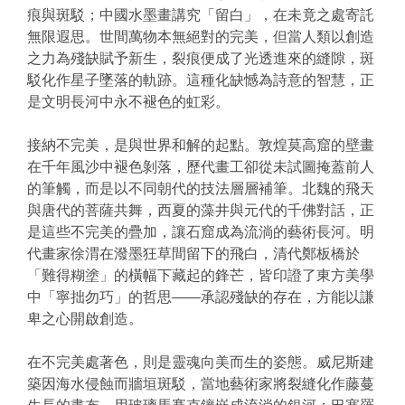
痕與斑駁；中國水墨畫講究「留白」，在未竟之處寄託
無限遐思。世間萬物本無絕對的完美，但當人類以創造
之力為殘缺賦予新生，裂痕便成了光透進來的縫隙，斑
駁化作星子墜落的軌跡。這種化缺憾為詩意的智慧，正
是文明長河中永不褪色的虹彩。
接納不完美，是與世界和解的起點。敦煌莫高窟的壁畫
在千年風沙中褪色剝落，歷代畫工卻從未試圖掩蓋前人
的筆觸，而是以不同朝代的技法層層補筆。北魏的飛天
與唐代的菩薩共舞，西夏的藻井與元代的千佛對話，正
是這些不完美的疊加，讓石窟成為流淌的藝術長河。明
代畫家徐渭在潑墨狂草間留下的飛白，清代鄭板橋於
「難得糊塗」的橫幅下藏起的鋒芒，皆印證了東方美學
中「寧拙勿巧」的哲思——承認殘缺的存在，方能以謙
卑之心開啟創造。
在不完美處著色，則是靈魂向美而生的姿態。威尼斯建
築因海水侵蝕而牆垣斑駁，當地藝術家將裂縫化作藤蔓