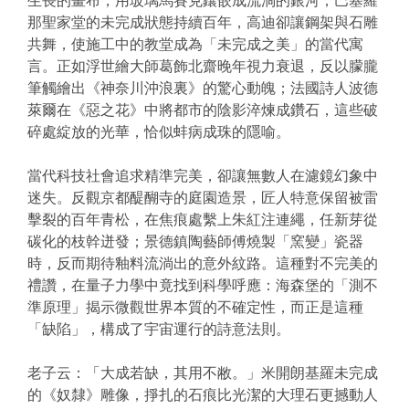
生長的畫布，用玻璃馬賽克鑲嵌成流淌的銀河；巴塞羅
那聖家堂的未完成狀態持續百年，高迪卻讓鋼架與石雕
共舞，使施工中的教堂成為「未完成之美」的當代寓
言。正如浮世繪大師葛飾北齋晚年視力衰退，反以朦朧
筆觸繪出《神奈川沖浪裏》的驚心動魄；法國詩人波德
萊爾在《惡之花》中將都市的陰影淬煉成鑽石，這些破
碎處綻放的光華，恰似蚌病成珠的隱喻。
當代科技社會追求精準完美，卻讓無數人在濾鏡幻象中
迷失。反觀京都醍醐寺的庭園造景，匠人特意保留被雷
擊裂的百年青松，在焦痕處繫上朱紅注連繩，任新芽從
碳化的枝幹迸發；景德鎮陶藝師傅燒製「窯變」瓷器
時，反而期待釉料流淌出的意外紋路。這種對不完美的
禮讚，在量子力學中竟找到科學呼應：海森堡的「測不
準原理」揭示微觀世界本質的不確定性，而正是這種
「缺陷」，構成了宇宙運行的詩意法則。
老子云：「大成若缺，其用不敝。」米開朗基羅未完成
的《奴隸》雕像，掙扎的石痕比光潔的大理石更撼動人