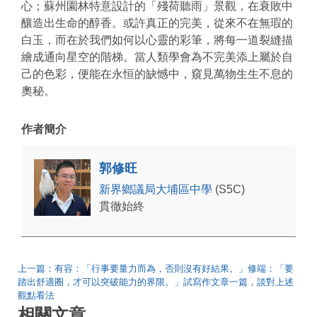
心；蘇州園林特意設計的「殘荷聽雨」景觀，在衰敗中
釀造出生命的醇香。或許真正的完美，從來不在無瑕的
白玉，而在於我們如何以心靈的彩筆，將每一道裂縫描
繪成通向星空的階梯。當人類學會為不完美添上屬於自
己的色彩，便能在永恒的缺憾中，窺見萬物生生不息的
奧秘。
作者簡介
郭修旺
新界鄉議局大埔區中學
(S5C)
貫徹始終
上一篇：有容：「行事要量力而為，否則沒有好結果。」修端：「要
踏出舒適圈，才可以突破能力的界限。」試寫作文章一篇，談對上述
觀點看法
相關文章