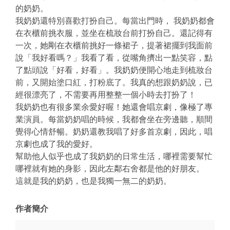
的奶奶。
我奶奶還特別喜歡打扮自己。每當出門時， 我奶奶都會
在衣櫃前挑衣服，並坐在梳妝台前打扮自己。還記得有
一次，她剛在衣櫃前挑好一條裙子，提著裙擺到我面前
說「我好看嗎？」我看了看，從嘴角擠出一點笑容，點
了點頭說「好看，好看」。我奶奶便開心地走到梳妝台
前，又開始塗口紅，打粉底了。我真的想跟奶奶說，已
經很漂亮了，不需要再用整整一個小時去打扮了！
我奶奶也有很多業余愛好喔！她還會唱京劇，像極了專
業演員。每當奶奶唱的時候，我都會坐在旁邊聽，順間
覺得心情舒暢。奶奶還教我唱了好多首京劇，因此，唱
京劇也成了我的愛好。
幫助他人似乎也成了我奶奶的日常生活，哪裡需要幫忙
哪裡就有她的身影，因此左鄰右舍都是他的好朋友。
這就是我的奶奶，也是我獨一無二的奶奶。
作者簡介