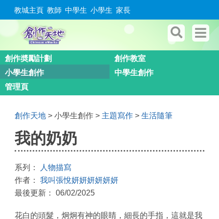
教城主頁
教師
中學生
小學生
家長
創作奬勵計劃
創作教室
小學生創作
中學生創作
管理頁
創作天地
> 小學生創作 >
主題寫作
>
生活隨筆
我的奶奶
系列：
人物描寫
作者：
我叫張悅妍妍妍妍妍妍
最後更新： 06/02/2025
花白的頭髮，炯炯有神的眼睛，細長的手指，這就是我