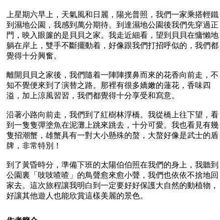
上星期六早上，天氣風和日麗，陽光普照，我們一家乘搭輕鐵
到濕地公園，我感到萬分期待。到達濕地公園後我們先穿過正
門，映入眼簾的是貝貝之家。我走近細看，望到貝貝在慵懶地
躺在岸上，雙手不斷擺動着，好像跟我們打招呼似的，我們都
覺得十分興奮。
離開貝貝之家後，我們隨着一陣陣撲鼻而來的花香向前走，不
知不覺便來到了演替之路。那裡有很多嬌嫩的蓮花，香味四
溢，加上涼風習習，我們都覺得十分享受和寫意。
沿著小路向前走，我們到了紅樹林浮橋。我從橋上往下望，看
到一隻隻彈塗魚在泥灘上跳來跳去，十分可愛。我也看見有幾
隻招潮蟹，雄蟹具有一對大小懸殊的螯，大螯好像是武士的盾
牌，非常特別！
到了黃昏時分，準備下班的太陽伯伯照在我們的身上，我聽到
公園裏「吱吱喳喳」的鳥聲愈來愈小聲，我們也依依不捨地回
家去。這次旅程讓我明白到一定要好好保護大自然的動植物，
好讓其他遊人也能欣賞這樣美麗的景色。