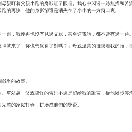
到母親盯着父親小跑的身影紅了眼眶。我心中閃過一絲無措和苦
親跑的再快，他的身影卻還是消失在了小小的一方窗口裏。
站一別，我便再也沒有見過父親，甚至連電話，都不曾有過一通
這陣就來了，你也想爸爸了對嗎？」母親溫柔的撫摸着我的頭，
關戰爭的故事。
角。車站裏，父親搞怪的告別不過是留給我的謊言，從他腳步停
將完整的家庭打碎，拼湊成他們的獎盃。