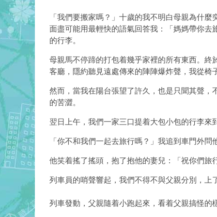
「我們要搬家嗎？」十歲的我不明白母親為什麼
面盡可能用最輕快的語氣回答我：「媽媽帶你去
的行李。
母親馬不停蹄的打包着幾乎家裡的所有東西。終
客廳，隱約聽見遠處傳來的陣陣爆炸聲，我從椅
然而，當我在陽台張望了許久，也是只聞其聲，
的苦澀。
翌日上午，我們一家三口提着大包小包的行李來
「你不和我們一起去旅行嗎？」我追到車門外問
他笑着搖了搖頭，抱了抱他的妻兒：「祝你們旅
列車員的哨聲響起，我們不得不與父親分別，上
列車發動，父親隨着小跑起來，看着父親搞怪的