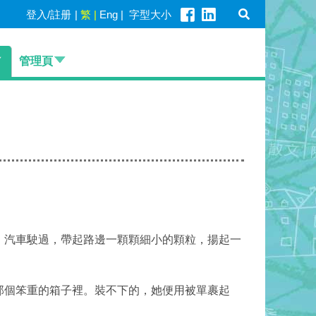
登入/註册
|
繁
|
Eng
|
字型大小
管理頁
，汽車駛過，帶起路邊一顆顆細小的顆粒，揚起一
那個笨重的箱子裡。裝不下的，她便用被單裹起