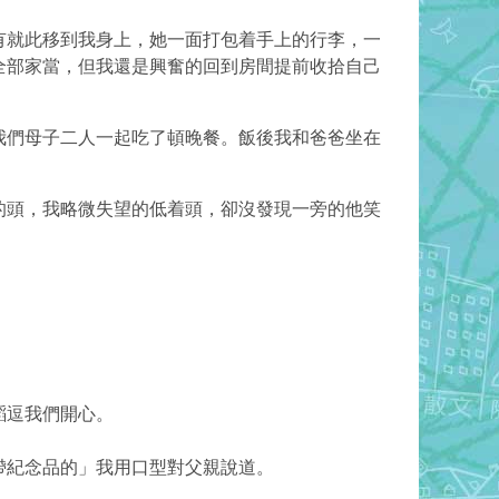
有就此移到我身上，她一面打包着手上的行李，一
全部家當，但我還是興奮的回到房間提前收拾自己
我們母子二人一起吃了頓晚餐。飯後我和爸爸坐在
的頭，我略微失望的低着頭，卻沒發現一旁的他笑
蹈逗我們開心。
帶紀念品的」我用口型對父親說道。