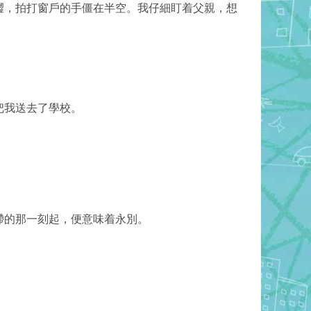
澀，拍打窗戶的手僵在半空。我仔細盯着父親，想
。
把我送去了學校。
滯的那一刻起，便意味着永別。