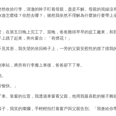
突然收拾行李，清澈的眸子盯着母親，盡是不解。母親的視線沒
旅遊怎麼樣？你想去哪？」雖然我依然不理解為什麼旅行要帶上
於，在第五日晚上完工了。當晚，爸爸難得早早的從工廠來，和
子上跳了起來，奔向窗台：「有煙花！」
不見其形，我失望的坐回椅子上，一旁的父親安慰性的摸了摸我
到車站，將所有行李搬上車後，爸爸卻下了車。
他。
行愉快。」
了車。靠窗的位置，我透過車窗看父親，他用我最喜歡的猴子舞
樣子，我笑的燦爛，手輕輕拍打着窗戶與父親告別。「我會給你