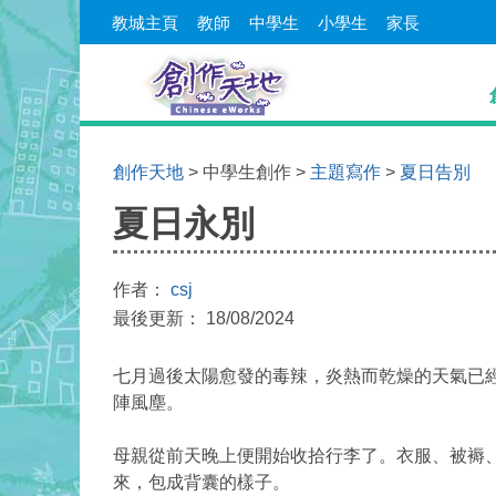
教城主頁
教師
中學生
小學生
家長
創作天地
> 中學生創作 >
主題寫作
>
夏日告別
夏日永別
作者：
csj
最後更新： 18/08/2024
七月過後太陽愈發的毒辣，炎熱而乾燥的天氣已
陣風塵。
母親從前天晚上便開始收拾行李了。衣服、被褥
來，包成背囊的樣子。